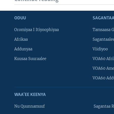
ODUU
SAGANTAA
Oromiyaa I Itiyoophiyaa
Tamsaasa G
Afrikaa
Sagantaale
Addunyaa
Viidiyoo
Kuusaa Suuraalee
VOA60 Afri
VOA60 Ame
VOA60 Add
WAA’EE KEENYA
Nu Quunnamuuf
Sagantaa R