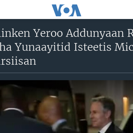
ilinken Yeroo Addunyaan 
icha Yunaayitid Isteetis M
rsiisan