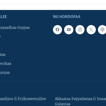
LEE
NU HORDOFAA
uyaadhaa Guyyaa
e
kaa
erikaa
unyaa
aadiyoo fi Friikuweensiilee
Akkaataa Fayyadamaa fi Ima
Gulantaa