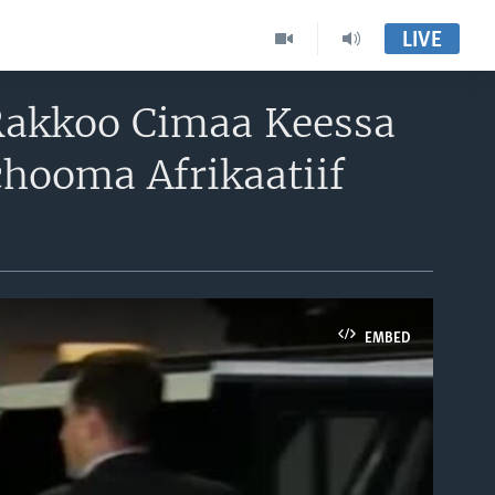
LIVE
Rakkoo Cimaa Keessa
ichooma Afrikaatiif
EMBED