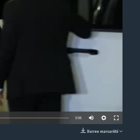
able
3:06
Xurree marsariitii
EMBED