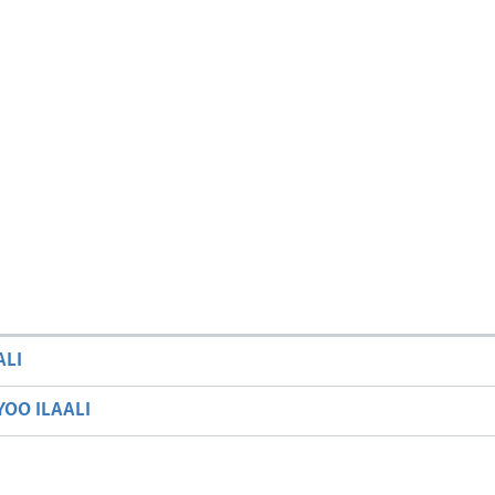
ALI
OO ILAALI