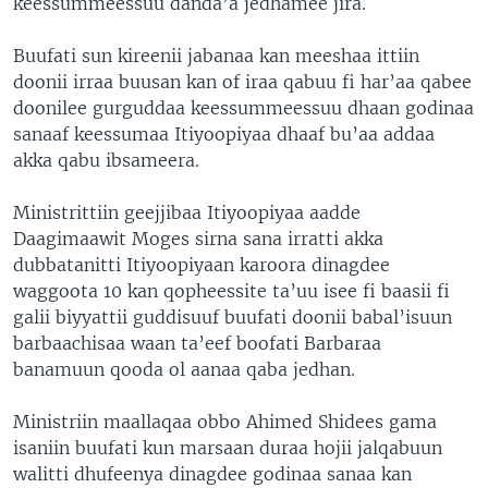
keessummeessuu danda’a jedhamee jira.
Buufati sun kireenii jabanaa kan meeshaa ittiin
doonii irraa buusan kan of iraa qabuu fi har’aa qabee
doonilee gurguddaa keessummeessuu dhaan godinaa
sanaaf keessumaa Itiyoopiyaa dhaaf bu’aa addaa
akka qabu ibsameera.
Ministrittiin geejjibaa Itiyoopiyaa aadde
Daagimaawit Moges sirna sana irratti akka
dubbatanitti Itiyoopiyaan karoora dinagdee
waggoota 10 kan qopheessite ta’uu isee fi baasii fi
galii biyyattii guddisuuf buufati doonii babal’isuun
barbaachisaa waan ta’eef boofati Barbaraa
banamuun qooda ol aanaa qaba jedhan.
Ministriin maallaqaa obbo Ahimed Shidees gama
isaniin buufati kun marsaan duraa hojii jalqabuun
walitti dhufeenya dinagdee godinaa sanaa kan