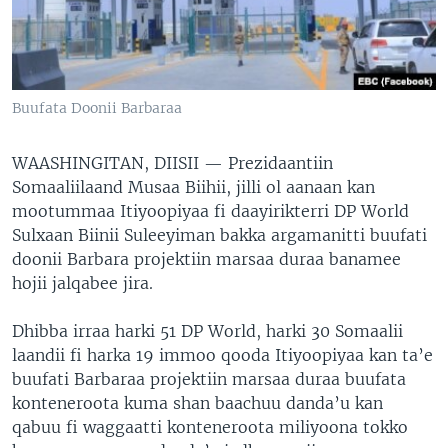
Buufata Doonii Barbaraa
WAASHINGITAN, DIISII —
Prezidaantiin
Somaaliilaand Musaa Biihii, jilli ol aanaan kan
mootummaa Itiyoopiyaa fi daayirikterri DP World
Sulxaan Biinii Suleeyiman bakka argamanitti buufati
doonii Barbara projektiin marsaa duraa banamee
hojii jalqabee jira.
Dhibba irraa harki 51 DP World, harki 30 Somaalii
laandii fi harka 19 immoo qooda Itiyoopiyaa kan ta’e
buufati Barbaraa projektiin marsaa duraa buufata
konteneroota kuma shan baachuu danda’u kan
qabuu fi waggaatti konteneroota miliyoona tokko