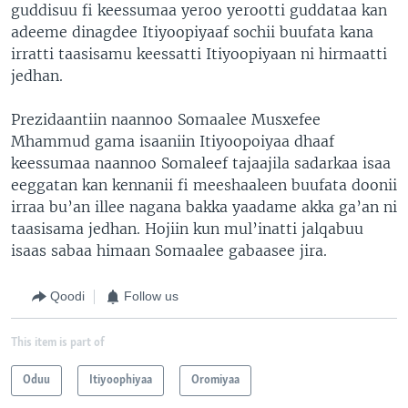
guddisuu fi keessumaa yeroo yerootti guddataa kan
adeeme dinagdee Itiyoopiyaaf sochii buufata kana
irratti taasisamu keessatti Itiyoopiyaan ni hirmaatti
jedhan.
Prezidaantiin naannoo Somaalee Musxefee
Mhammud gama isaaniin Itiyoopoiyaa dhaaf
keessumaa naannoo Somaleef tajaajila sadarkaa isaa
eeggatan kan kennanii fi meeshaaleen buufata doonii
irraa bu’an illee nagana bakka yaadame akka ga’an ni
taasisama jedhan. Hojiin kun mul’inatti jalqabuu
isaas sabaa himaan Somaalee gabaasee jira.
Qoodi
Follow us
This item is part of
Oduu
Itiyoophiyaa
Oromiyaa