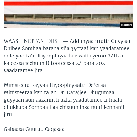
WAASHINGITAN, DIISII —
Addunyaa irratti Guyyaan
Dhibee Sombaa barana si'a 39ffaaf kan yaadatamee
oole yoo ta'u Itiyoophiyaa keessatti yeroo 24ffaaf
kaleessa jechuun Bitooteessa 24 bara 2021
yaadatamee jira.
Ministeera Fayyaa Itiyoophiyaatti De'etaa
Ministeeraa kan ta'an Dr. Darajjee Dhugumaa
guyyaan kun akkamitti akka yaadatamee fi haala
dhukkuba Sombaa ilaalchisuun ibsa nuuf kennanii
jiru.
Gabaasa Guutuu Caqasaa