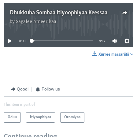
Dhukkuba Sombaa Itiyoophiyaa Keessaa
by
Sagalee Ameerikaa
No media source currently available
0:00
9:17
Xurree marsariitii
Qoodi
Follow us
This item is part of
Oduu
Itiyoophiyaa
Oromiyaa
Continue reading