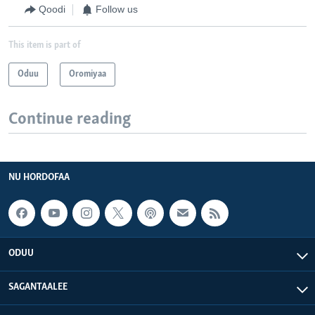
Qoodi
Follow us
This item is part of
Oduu
Oromiyaa
Continue reading
NU HORDOFAA
ODUU
SAGANTAALEE