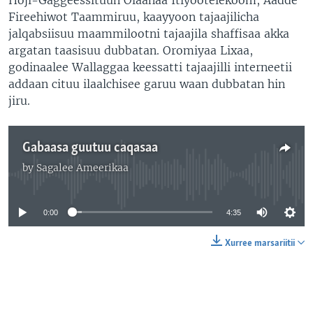
Fireehiwot Taammiruu, kaayyoon tajaajilicha
jalqabsiisuu maammilootni tajaajila shaffisaa akka
argatan taasisuu dubbatan. Oromiyaa Lixaa,
godinaalee Wallaggaa keessatti tajaajilli interneetii
addaan cituu ilaalchisee garuu waan dubbatan hin
jiru.
Gabaasa guutuu caqasaa
by
Sagalee Ameerikaa
No media source currently available
0:00
4:35
Xurree marsariitii