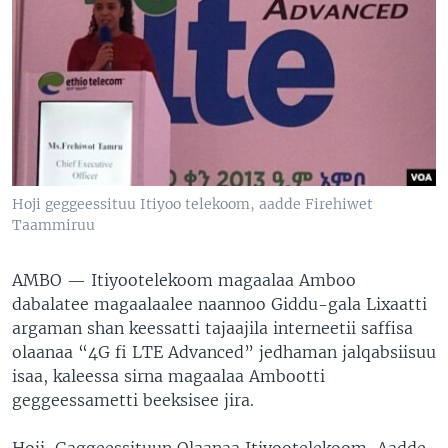
Hoji geggeessituu Itiyoo telekoom, aadde Firehiwet
Taammiruu
AMBO —
Itiyootelekoom magaalaa Amboo
dabalatee magaalaalee naannoo Giddu-gala Lixaatti
argaman shan keessatti tajaajila interneetii saffisa
olaanaa “4G fi LTE Advanced” jedhaman jalqabsiisuu
isaa, kaleessa sirna magaalaa Ambootti
geggeessametti beeksisee jira.
Hoji-Gaggeessituun Olaanaa Itiyootelekoom, Aadde