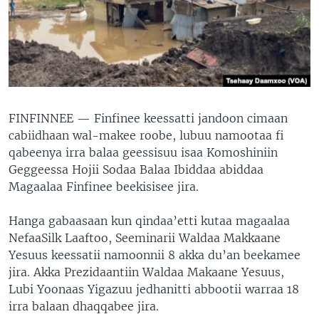
FINFINNEE —
Finfinee keessatti jandoon cimaan
cabiidhaan wal-makee roobe, lubuu namootaa fi
qabeenya irra balaa geessisuu isaa Komoshiniin
Geggeessa Hojii Sodaa Balaa Ibiddaa abiddaa
Magaalaa Finfinee beekisisee jira.
Hanga gabaasaan kun qindaa’etti kutaa magaalaa
NefaaSilk Laaftoo, Seeminarii Waldaa Makkaane
Yesuus keessatii namoonnii 8 akka du’an beekamee
jira. Akka Prezidaantiin Waldaa Makaane Yesuus,
Lubi Yoonaas Yigazuu jedhanitti abbootii warraa 18
irra balaan dhaqqabee jira.