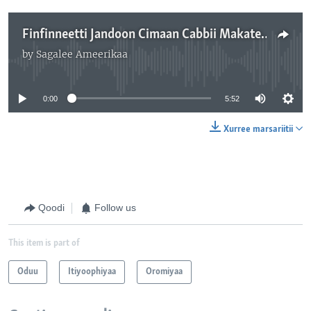
Finfinneetti Jandoon Cimaan Cabbii Makatee Roobe Lubbuu fi Qabeenyaarra Miidhaa Geessise
by
Sagalee Ameerikaa
No media source currently available
0:00
5:52
Xurree marsariitii
Qoodi
Follow us
This item is part of
Oduu
Itiyoophiyaa
Oromiyaa