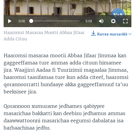
0:00
5:09
Haaromsi Masaraa Mootii Abbaa Jifaar
Xurree marsariitii
Adda Cituu
Haaromsi masaraa mootii Abbaa Jifaar Jimmaa kan
gaggeeffamaa ture ammas adda cituun himamee
jira. Waajjirri Aadaa fi Tuurizimii magaalaa Jimmaa,
haaromsi taasifamaa ture kun adda citeef, haaromsi
qorannoorratti hundaaye akka gaggeeffamuuf ta’uu
beeksisee jira.
Qorannoon xumurame jedhames qabiyyee
masarichaa bakkatti kan deebisu jedhamus ammas
daawwattoonni masarichaa eegumsi dabalataa isa
barbaachisaa jedhu.