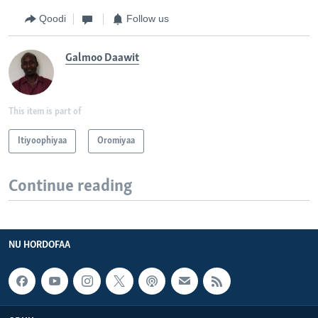
Qoodi
Follow us
Galmoo Daawit
This item is part of
Itiyoophiyaa
Oromiyaa
Continue reading
NU HORDOFAA