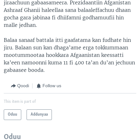
jiraachuun gabaasameera. Prezidaantiin Afganistan
Ashraaf Ghanii haleellaa sana balaaleffachuu dhaan
gocha gara jabinaa fi dhiifamni godhamuufii hin
malle jedhan.
Balaa sanaaf battala itti gaafatama kan fudhate hin
jiru. Balaan sun kan dhaga’ame erga tokkummaan
mootummootaa hookkara Afgaanistan keessatti
ka’een namoonni kuma 11 fi 400 ta’an du’an jechuun
gabaasee booda.
Qoodi
Follow us
This item is part of
Oduu
Addunyaa
Oduu