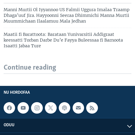
Manni Murtii Ol Iyyannoo US Falmii Uggura Imalaa Traamp
Dhaga’uuf Jira. Hayyoonni Seeraa Dhimmichi Manna Murtii
Muummichaan Ilaalamuu Mala Jedhan
Maatii fi Barattoota: Barataan Yunivarsitii Addigraat
keessatti Torban Darbe Du’e Fayya Buleessaa fi Barnoota
Isaatti Jabaa Ture
Continue reading
NU HORDOFAA
ODUU