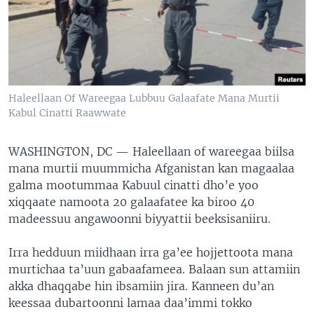
Haleellaan Of Wareegaa Lubbuu Galaafate Mana Murtii
Kabul Cinatti Raawwate
WASHINGTON, DC —
Haleellaan of wareegaa biilsa
mana murtii muummicha Afganistan kan magaalaa
galma mootummaa Kabuul cinatti dho’e yoo
xiqqaate namoota 20 galaafatee ka biroo 40
madeessuu angawoonni biyyattii beeksisaniiru.
Irra hedduun miidhaan irra ga’ee hojjettoota mana
murtichaa ta’uun gabaafameea. Balaan sun attamiin
akka dhaqqabe hin ibsamiin jira. Kanneen du’an
keessaa dubartoonni lamaa daa’immi tokko