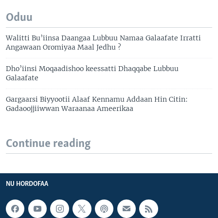
Oduu
Walitti Bu’iinsa Daangaa Lubbuu Namaa Galaafate Irratti
Angawaan Oromiyaa Maal Jedhu ?
Dho’iinsi Moqaadishoo keessatti Dhaqqabe Lubbuu
Galaafate
Gargaarsi Biyyootii Alaaf Kennamu Addaan Hin Citin:
Gadaoojjiiwwan Waraanaa Ameerikaa
Continue reading
NU HORDOFAA