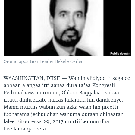
Oromo oposition Leader Bekele Gerba
WAASHINGITAN, DIISII —
Wabiin viidiyoo fi sagalee
abbaan alangaa itti aanaa dura ta’aa Kongresii
Fedrraalaawaa oromoo, Obboo Baqqalaa Darbaa
irratti dhiheeffate harras lallamuu hin dandeenye.
Manni murtiis wabiin kun akka waan hin jireetti
fudhatama jechuudhan wanuma duraan dhihaatan
lalee Bitootessa 29, 2017 murtii kennuu dha
beellama qabeera.