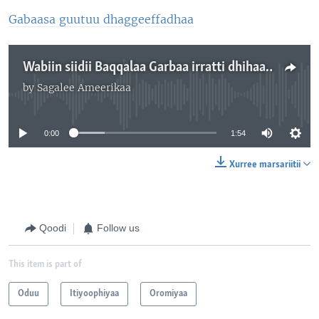
Gabaasa guutuu dhaggeeffadhaa
Wabiin siidii Baqqalaa Garbaa irratti dhihaate harras waan hin hojjaneef manni murtii wabiin kun akka hin jirreetti fudhatama jechuudhan bellama murtii kennee
by
Sagalee Ameerikaa
No media source currently available
0:00
1:54
Xurree marsariitii
Qoodi
Follow us
This item is part of
Oduu
Itiyoophiyaa
Oromiyaa