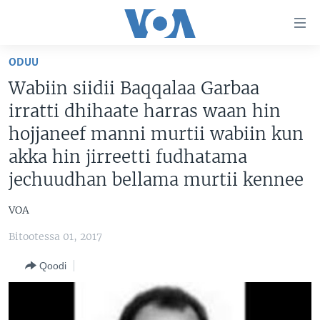
Xurree
ittiin
seenan
ODUU
Gara
ODUU
Wabiin siidii Baqqalaa Garbaa
gabaasaatti
VIIDIYOO
ITOOPHIYAA|EERTIRAA
irratti dhihaate harras waan hin
darbi
Gara
TAMSAASA SAGALEEN
AFRIKAA
TAMSAASA GUYAADHAA GUYYAA
hojjaneef manni murtii wabiin kun
fuula
akka hin jirreetti fudhatama
IBSA GULAALAA MOOTUMMAA YUNAAYTID ISTEETS
YUNAAYTID ISTEETS
VIIDIYOO
ijootti
jechuudhan bellama murtii kennee
deebi'i
ADDUNYAA
VOA60 AFRIKAA
Learning English
Gara
VOA60 AMEERIKAA
VOA
barbaadduutti
NU HORDOFAA
cehi
VOA60 ADDUNYAA
Bitootessa 01, 2017
Qoodi
Afaanoota