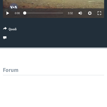
0:00
3:32
Qoodi
Forum