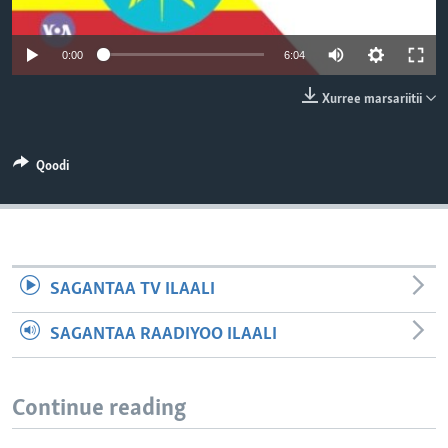
0:00
6:04
Xurree marsariitii
Qoodi
SAGANTAA TV ILAALI
SAGANTAA RAADIYOO ILAALI
Continue reading