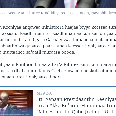
aa Keeniyaa, Kituree Kindikii yeroo ibsa kennan, Nayrobii, kee
in Keeniyaa angawaa ministeera haajaa biyya keessaa tura
a taasisuuf kaadhimaniiru. Kaadhimamaa kun kan dhiyaata
aantii kan turan Rigatii Gachaguwaa himannaa malaamm
abaatiin walqabatee paarlaamaa keessatti dhiyaateen an
 murtaahee sa’aatii muraasa booda.
iliyaam Ruutoon Jimaata har’a Kituree Kindikiin mana 
 maqaa dhahaniiru. Kunis Gachaguwaan dhukkubsatanii h
annaan irratti dhiyaatee booda.
SEE ALSO:
Itti Aanaan Prezidaantiin Keeniy
Irraa Akka Bu’aniif Himannaa Irra
Balleessaa Hin Qabu Jechuun Of I