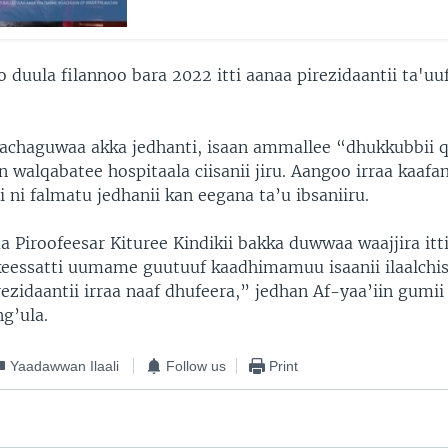
o duula filannoo bara 2022 itti aanaa pirezidaantii ta'u
achaguwaa akka jedhanti, isaan ammallee “dhukkubbii
n walqabatee hospitaala ciisanii jiru. Aangoo irraa kaafa
 ni falmatu jedhanii kan eegana ta’u ibsaniiru.
Piroofeesar Kituree Kindikii bakka duwwaa waajjira itt
 keessatti uumame guutuuf kaadhimamuu isaanii ilaalchi
ezidaantii irraa naaf dhufeera,” jedhan Af-yaa’iin gumii
g’ula.
Yaadawwan Ilaali
Follow us
Print