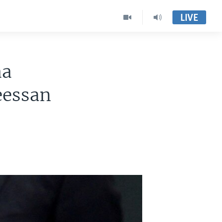
LIVE
aa
eessan