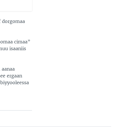
uf dorgomaa
 qomaa cimaa”
muu isaaniis
i aanaa
see ergaan
 biyyooleessa