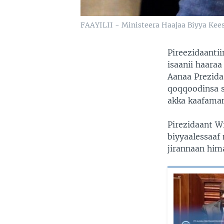
FAAYILII - Ministeera Haajaa Biyya Keess
Pireezidaanti
isaanii haara
Aanaa Prezid
qoqqoodinsa s
akka kaafaman
Pirezidaant W
biyyaalessaaf
jirannaan him