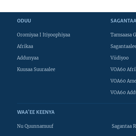
ODUU
SAGANTAA
Oromiyaa I Itiyoophiyaa
Tamsaasa G
Afrikaa
Sagantaale
Addunyaa
Viidiyoo
Kuusaa Suuraalee
VOA60 Afri
VOA60 Ame
VOA60 Add
WAA’EE KEENYA
Nu Quunnamuuf
Sagantaa R