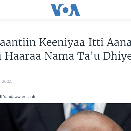
aantiin Keeniyaa Itti Aan
ii Haaraa Nama Ta'u Dhiy
, 2024
Yaadawwan Ilaali