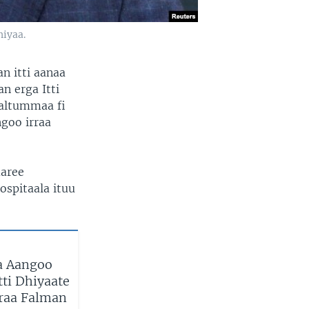
niyaa.
n itti aanaa
n erga Itti
altummaa fi
goo irraa
maree
ospitaala ituu
aa Aangoo
tti Dhiyaate
rraa Falman