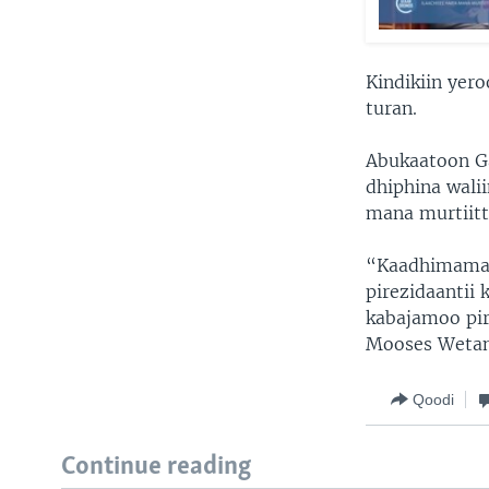
Kindikiin yero
turan.
Abukaatoon G
dhiphina walii
mana murtiitti
“Kaadhimamaa 
pirezidaantii
kabajamoo pir
Mooses Wetan
Qoodi
Continue reading