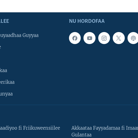
LEE
NU HORDOFAA
uyaadhaa Guyyaa
e
kaa
erikaa
unyaa
aadiyoo fi Friikuweensiilee
Akkaataa Fayyadamaa fi Ima
Gulantaa