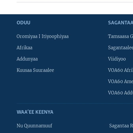
ODUU
SAGANTAA
Oromiyaa I Itiyoophiyaa
Tamsaasa G
Afrikaa
Sagantaale
Addunyaa
Viidiyoo
Kuusaa Suuraalee
VOA60 Afri
VOA60 Ame
VOA60 Add
WAA’EE KEENYA
Nu Quunnamuuf
Sagantaa R