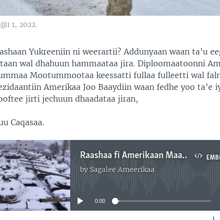
ii 1, 2022.
haan Yukreeniin ni weerartii? Addunyaan waan ta’u eeg
otaan wal dhahuun hammaataa jira. Diploomaatoonni Ame
mmaa Mootummootaa keessatti fullaa fulleetti wal fa
zidaantiin Amerikaa Joo Baaydiin waan fedhe yoo ta’e i
ftee jirti jechuun dhaadataa jiran,
uu Caqasaa.
Raashaa fi Amerikaan Maal Keessa Jiru?
EMB
by
Sagalee Ameerikaa
No media source currently available
0:00