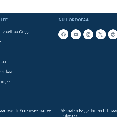
LEE
NU HORDOFAA
uyaadhaa Guyyaa
e
kaa
erikaa
unyaa
aadiyoo fi Friikuweensiilee
Akkaataa Fayyadamaa fi Ima
Gulantaa