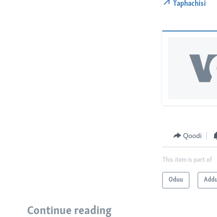
Taphachisi
Qoodi
This item is part of
Oduu
Add
Continue reading