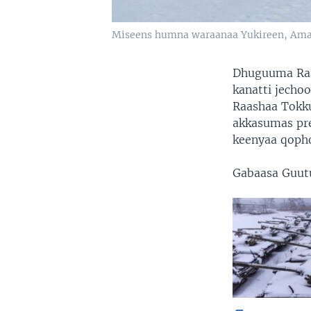
Miseens humna waraanaa Yukireen, Amajj
Dhuguuma Raas
kanatti jecho
Raashaa Tokku
akkasumas pre
keenyaa qophoo
Gabaasa Guut