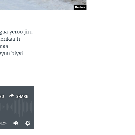
aa yeroo jiru
rikaa fi
lmaa
yyuu biyyi
ED
SHARE
6:24