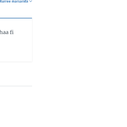
Xurree marsariitii
SHARE
haa fi