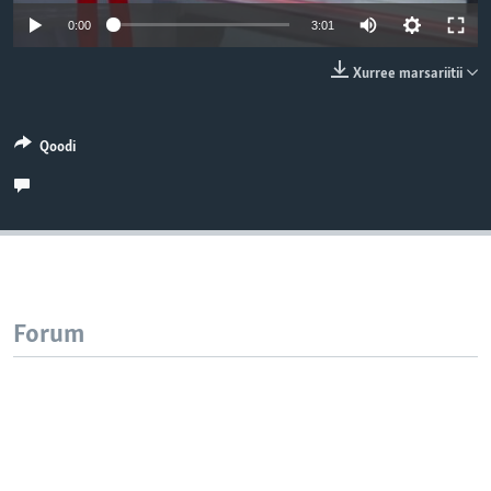
0:00
3:01
Xurree marsariitii
Qoodi
Forum