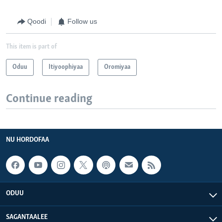
Qoodi
Follow us
This item is part of
Oduu
Itiyoophiyaa
Oromiyaa
Continue reading
NU HORDOFAA
ODUU
SAGANTAALEE