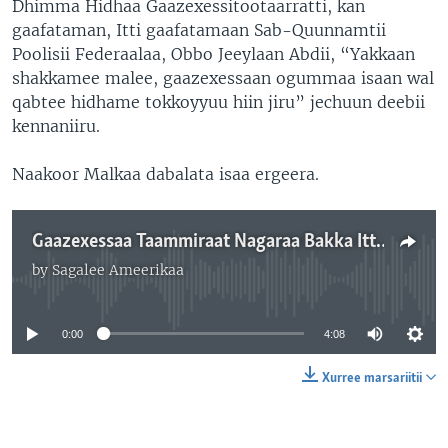
Dhimma Hidhaa Gaazexessitootaarratti, kan
gaafataman, Itti gaafatamaan Sab-Quunnamtii
Poolisii Federaalaa, Obbo Jeeylaan Abdii, “Yakkaan
shakkamee malee, gaazexessaan ogummaa isaan wal
qabtee hidhame tokkoyyuu hiin jiru” jechuun deebii
kennaniiru.
Naakoor Malkaa dabalata isaa ergeera.
Gaazexessaa Taammiraat Nagaraa Bakka Itti Hidhame hin Beeknu: Matii
by
Sagalee Ameerikaa
No media source currently available
0:00
4:08
Xurree marsariitii