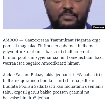
AMBOO —
Gaazexessaa Taammiraat Nagaraa erga
poolisii magaalaa Finfinneen qabamee hidhamee
guyyootni 4 darbanis, bakka itti hidhame nutti
himuuf poolisiin eyyemamaa hin taane jechuun haati
warraa isaa Sagalee Ameerikaatti himan.
Aadde Salaam Balaay, akka jedhanitti, “Sababaa itti
hidhame qorannoo booda isinitti himna jedhanii,
Buufata Poolisii Sadaffaatti kan fudhatanii deemanis
tahu, ergasii garuu bakka geessan qaamni nu
beeksise hin jiru” jedhan.