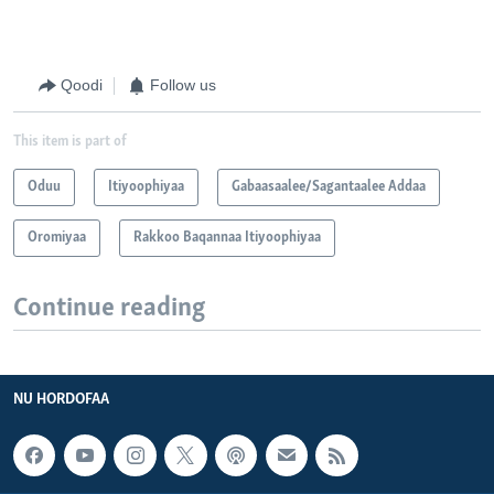
Qoodi
Follow us
This item is part of
Oduu
Itiyoophiyaa
Gabaasaalee/Sagantaalee Addaa
Oromiyaa
Rakkoo Baqannaa Itiyoophiyaa
Continue reading
NU HORDOFAA