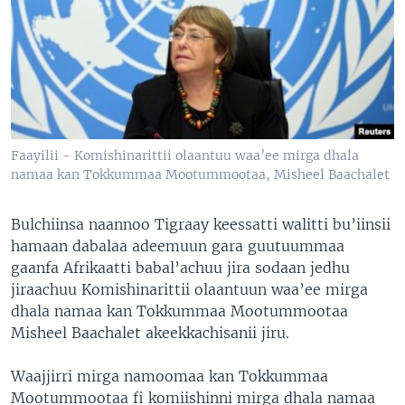
Faayilii - Komishinarittii olaantuu waa’ee mirga dhala
namaa kan Tokkummaa Mootummootaa, Misheel Baachalet
Bulchiinsa naannoo Tigraay keessatti walitti bu’iinsii
hamaan dabalaa adeemuun gara guutuummaa
gaanfa Afrikaatti babal’achuu jira sodaan jedhu
jiraachuu Komishinarittii olaantuun waa’ee mirga
dhala namaa kan Tokkummaa Mootummootaa
Misheel Baachalet akeekkachisanii jiru.
Waajjirri mirga namoomaa kan Tokkummaa
Mootummootaa fi komiishinni mirga dhala namaa