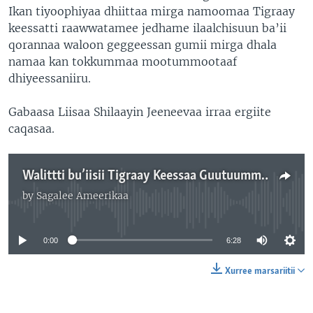
Ikan tiyoophiyaa dhiittaa mirga namoomaa Tigraay
keessatti raawwatamee jedhame ilaalchisuun ba’ii
qorannaa waloon geggeessan gumii mirga dhala
namaa kan tokkummaa mootummootaaf
dhiyeessaniiru.
Gabaasa Liisaa Shilaayin Jeeneevaa irraa ergiite
caqasaa.
Walittti bu’iisii Tigraay Keessaa Guutuummaa Gaafa Afrikaaf Sodaachisaa Dha: Misheel Baacheleet
by
Sagalee Ameerikaa
No media source currently available
0:00
6:28
Xurree marsariitii