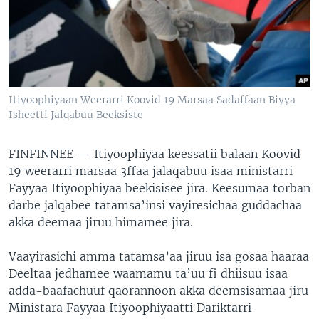
Itiyoophiyaan Weerarri Koovid 19 Marsaa Sadaffaan Biyya
Isheetti Jalqabuu Beeksiste
FINFINNEE —
Itiyoophiyaa keessatii balaan Koovid
19 weerarri marsaa 3ffaa jalaqabuu isaa ministarri
Fayyaa Itiyoophiyaa beekisisee jira. Keesumaa torban
darbe jalqabee tatamsa’insi vayiresichaa guddachaa
akka deemaa jiruu himamee jira.
Vaayirasichi amma tatamsa’aa jiruu isa gosaa haaraa
Deeltaa jedhamee waamamu ta’uu fi dhiisuu isaa
adda-baafachuuf qaorannoon akka deemsisamaa jiru
Ministara Fayyaa Itiyoophiyaatti Dariktarri