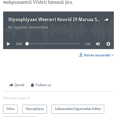
walquunamtii VOAtti himanii jiru.
Itiyoophiyaan Weerarri Koovid 19 Marsaa Sadaffaan Biyya Isheetti Jalqabuu Beeksiste
by
Sagalee Ameerikaa
No media source currently available
0:00
7:16
Xurree marsariitii
Qoodi
Follow us
This item is part of
Oduu
Itiyoophiyaa
Gabaasaalee/Sagantaalee Addaa