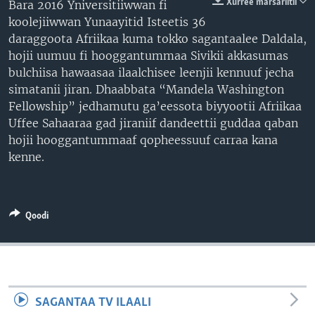
Xurree marsariitii
Bara 2016 Yniversitiiwwan fi
koolejiiwwan Yunaayitid Isteetis 36
daraggoota Afriikaa kuma tokko sagantaalee Daldala,
hojii uumuu fi hooggantummaa Sivikii akkasumas
bulchiisa hawaasaa ilaalchisee leenjii kennuuf jecha
simatanii jiran. Dhaabbata “Mandela Washington
Fellowship” jedhamutu ga’eessota biyyootii Afriikaa
Uffee Sahaaraa gad jiraniif dandeettii guddaa qaban
hojii hooggantummaaf qopheessuuf carraa kana
kenne.
Qoodi
SAGANTAA TV ILAALI