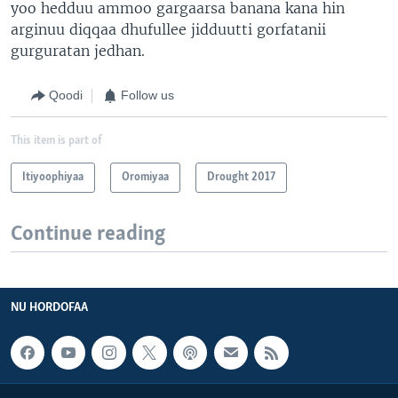
yoo hedduu ammoo gargaarsa banana kana hin
arginuu diqqaa dhufullee jidduutti gorfatanii
gurguratan jedhan.
Qoodi
Follow us
This item is part of
Itiyoophiyaa
Oromiyaa
Drought 2017
Continue reading
NU HORDOFAA