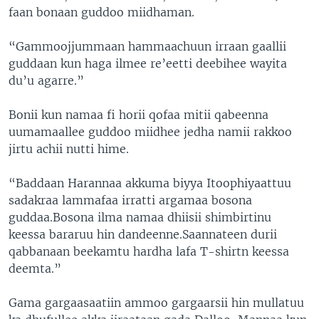
faan bonaan guddoo miidhaman.
“Gammoojjummaan hammaachuun irraan gaallii
guddaan kun haga ilmee re’eetti deebihee wayita
du’u agarre.”
Bonii kun namaa fi horii qofaa mitii qabeenna
uumamaallee guddoo miidhee jedha namii rakkoo
jirtu achii nutti hime.
“Baddaan Harannaa akkuma biyya Itoophiyaattuu
sadakraa lammafaa irratti argamaa bosona
guddaa.Bosona ilma namaa dhiisii shimbirtinu
keessa bararuu hin dandeenne.Saannateen durii
qabbanaan beekamtu hardha lafa T-shirtn keessa
deemta.”
Gama gargaasaatiin ammoo gargaarsii hin mullatuu