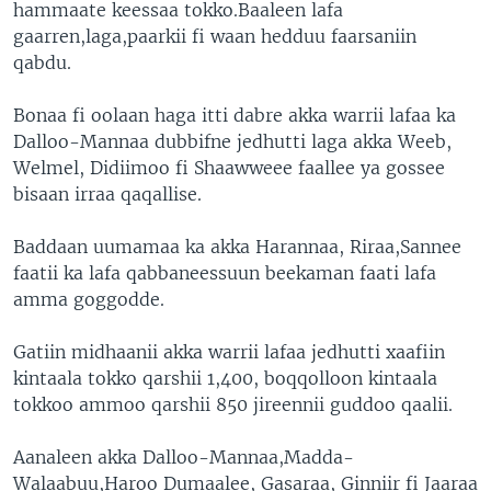
hammaate keessaa tokko.Baaleen lafa
gaarren,laga,paarkii fi waan hedduu faarsaniin
qabdu.
Bonaa fi oolaan haga itti dabre akka warrii lafaa ka
Dalloo-Mannaa dubbifne jedhutti laga akka Weeb,
Welmel, Didiimoo fi Shaawweee faallee ya gossee
bisaan irraa qaqallise.
Baddaan uumamaa ka akka Harannaa, Riraa,Sannee
faatii ka lafa qabbaneessuun beekaman faati lafa
amma goggodde.
Gatiin midhaanii akka warrii lafaa jedhutti xaafiin
kintaala tokko qarshii 1,400, boqqolloon kintaala
tokkoo ammoo qarshii 850 jireennii guddoo qaalii.
Aanaleen akka Dalloo-Mannaa,Madda-
Walaabuu,Haroo Dumaalee, Gasaraa, Ginniir fi Jaaraa