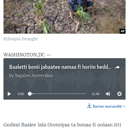
Ethiopia Drought
WASHINGTON,DC —
Baaletti bonii jabaatee namaa fi horiin hedduun gargaarsa eegata
by
Sagalee Ameerikaa
No media source currently available
0:00
11:40
Xurree marsariitii
Godinii Baalee lafa Oromiyaa ta bonaa fi oolaan itti