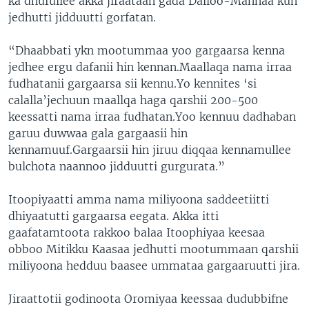
ka dhufullee akka jiraataan gada Dalloo-Mannaa kun
jedhutti jidduutti gorfatan.
“Dhaabbati ykn mootummaa yoo gargaarsa kenna
jedhee ergu dafanii hin kennan.Maallaqa nama irraa
fudhatanii gargaarsa sii kennu.Yo kennites ‘si
calalla’jechuun maallqa haga qarshii 200-500
keessatti nama irraa fudhatan.Yoo kennuu dadhaban
garuu duwwaa gala gargaasii hin
kennamuuf.Gargaarsii hin jiruu diqqaa kennamullee
bulchota naannoo jidduutti gurgurata.”
Itoopiyaatti amma nama miliyoona saddeetiitti
dhiyaatutti gargaarsa eegata. Akka itti
gaafatamtoota rakkoo balaa Itoophiyaa keesaa
obboo Mitikku Kaasaa jedhutti mootummaan qarshii
miliyoona hedduu baasee ummataa gargaaruutti jira.
Jiraattotii godinoota Oromiyaa keessaa dudubbifne