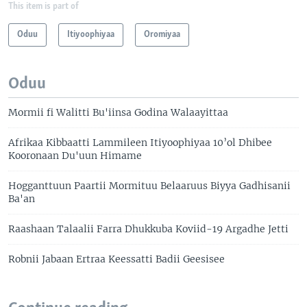
This item is part of
Oduu
Itiyoophiyaa
Oromiyaa
Oduu
Mormii fi Walitti Bu'iinsa Godina Walaayittaa
Afrikaa Kibbaatti Lammileen Itiyoophiyaa 10’ol Dhibee
Kooronaan Du'uun Himame
Hogganttuun Paartii Mormituu Belaaruus Biyya Gadhisanii
Ba'an
Raashaan Talaalii Farra Dhukkuba Koviid-19 Argadhe Jetti
Robnii Jabaan Ertraa Keessatti Badii Geesisee