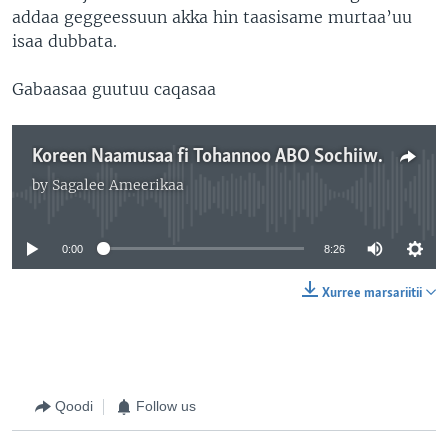
addaa geggeessuun akka hin taasisame murtaa’uu
isaa dubbata.
Gabaasaa guutuu caqasaa
Koreen Naamusaa fi Tohannoo ABO Sochiiwwan Wal-dhibdee Hammeessan Ugguruu Dubbata
by
Sagalee Ameerikaa
No media source currently available
0:00
8:26
Xurree marsariitii
Qoodi
Follow us