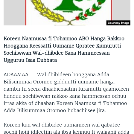
Koreen Naamusaa fi Tohannoo ABO Hanga Rakkoo
Hooggana Keessatti Uumame Qoratee Xumurutti
Sochiiwwan Wal-dhibdee Sana Hammeessan
Ugguruu Isaa Dubbata
ADAAMAA —
Wal dhibideen hooggana Adda
Bilisummaa Oromoo gidduutti uumame hanga
dambii fii seera dhaabichaatiin furamutti qaamoleen
hunduu sochiiwwan rakkoo kana hammessan ochuu
irraa akka of dhaaban Koreen Naamusa fi Tohannoo
Adda Bilisummaa Oromoo hubachiisee jira.
Koreen kun wal dhibidee uumameen wal qabatee
sochii hojii idileetiin ala ibsa kennuu fi walgahii adda