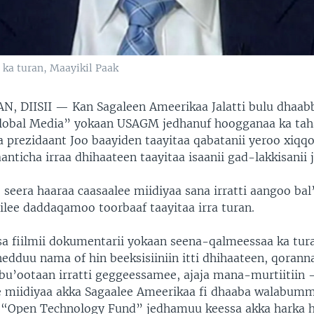
 ka turan, Maayikil Paak
N, DIISII —
Kan Sagaleen Ameerikaa Jalatti bulu dhaab
lobal Media” yokaan USAGM jedhanuf hoogganaa ka taha
ga prezidaant Joo baayiden taayitaa qabatanii yeroo xiq
aanticha irraa dhihaateen taayitaa isaanii gad-lakkisanii j
 seera haaraa caasaalee miidiyaa sana irratti aangoo bal’
ilee daddaqamoo toorbaaf taayitaa irra turan.
a fiilmii dokumentarii yokaan seena-qalmeessaa ka tur
edduu nama of hin beeksisiiniin itti dhihaateen, qoran
u’ootaan irratti geggeessamee, ajaja mana-murtiitiin
ee miidiyaa akka Sagaalee Ameerikaa fi dhaaba walabumm
 “Open Technology Fund” jedhamuu keessa akka harka 