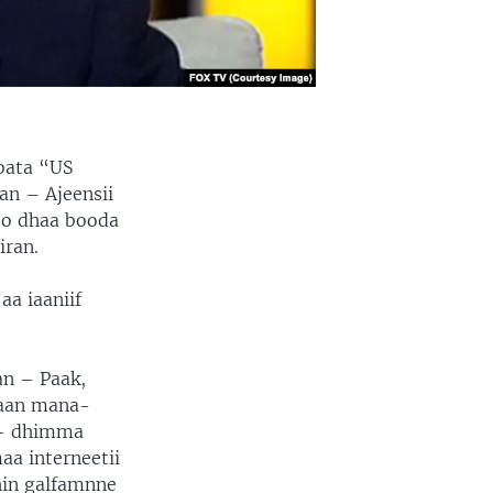
bata “US
n – Ajeensii
qoo dhaa booda
iran.
aa iaaniif
an – Paak,
naan mana-
 – dhimma
aa interneetii
hin galfamnne