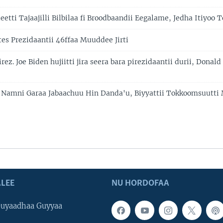
etti Tajaajilli Bilbilaa fi Broodbaandii Eegalame, Jedha Itiyoo
tes Prezidaantii 46ffaa Muuddee Jirti
z. Joe Biden hujiitti jira seera bara pirezidaantii durii, Donal
i Namni Garaa Jabaachuu Hin Danda'u, Biyyattii Tokkoomsuutti
LEE
NU HORDOFAA
uyaadhaa Guyyaa