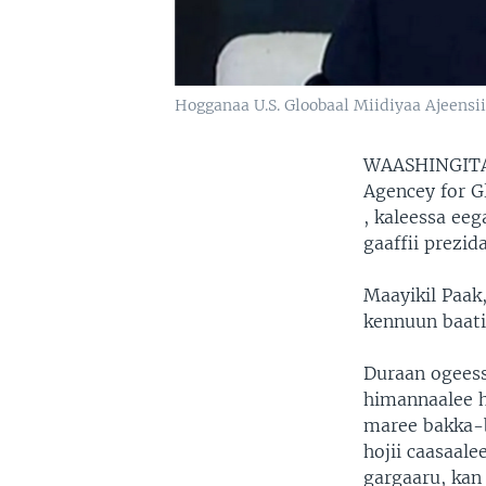
Hogganaa U.S. Gloobaal Miidiyaa Ajeensii
WAASHINGITA
Agencey for G
, kaleessa ee
gaaffii prezid
Maayikil Paak,
kennuun baati
Duraan ogeess
himannaalee h
maree bakka-b
hojii caasaal
gargaaru, kan