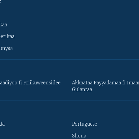
e
kaa
erikaa
unyaa
aadiyoo fi Friikuweensiilee
Akkaataa Fayyadamaa fi Ima
Gulantaa
da
Portuguese
Shona