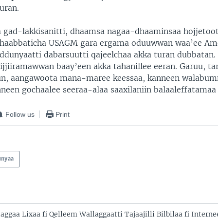
uran.
a gad-lakkisanitti, dhaamsa nagaa-dhaaminsaa hojjetoota
 dhaabbaticha USAGM gara ergama oduuwwan waa’ee Ame
ddunyaatti dabarsuutti qajeelchaa akka turan dubbatan
i jijjiiramawwan baay’een akka tahanillee eeran. Garuu, ta
uun, aangawoota mana-maree keessaa, kanneen walabumm
nneen gochaalee seeraa-alaa saaxilaniin balaaleffatamaa 
Follow us
Print
unyaa
ggaa Lixaa fi Qelleem Wallaggaatti Tajaajilli Bilbilaa fi Interne