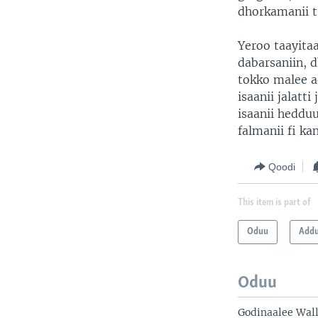
dhorkamanii t
Yeroo taayita
dabarsaniin,
tokko malee a
isaanii jalatt
isaanii hedd
falmanii fi ka
Qoodi
This item is part of
Oduu
Add
Oduu
Godinaalee Walla