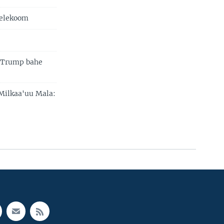
 Telekoom
d Trump bahe
 Milkaa'uu Mala: