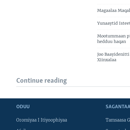
Magaalaa Maqale
Yunaaytid Istee
Mootummaan pire
hedduu haqan
Joo Baayidenitt
Xiinxalaa
Continue reading
ODUU
SAGANTAA
Oromiyaa I Itiyoophiyaa
Tamsaasa G