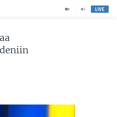
LIVE
yaa
ydeniin