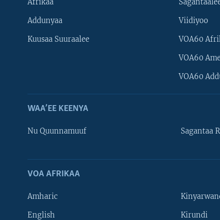
Afrikaa
Sagantaale
Addunyaa
Viidiyoo
Kuusaa Suuraalee
VOA60 Afri
VOA60 Ame
VOA60 Add
WAA’EE KEENYA
Nu Quunnamuuf
Sagantaa R
VOA AFRIKAA
Learning English
Amharic
Kinyarwan
NU HORDOFAA
English
Kirundi