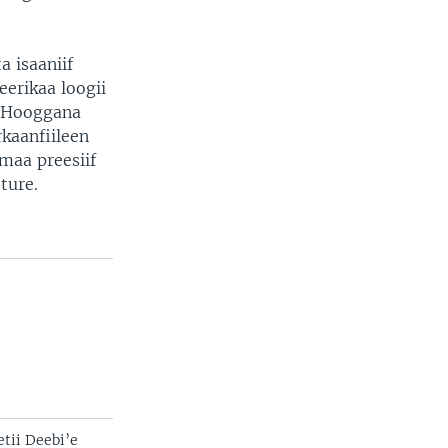
 isaaniif
erikaa loogii
. Hooggana
rkaanfiileen
aa preesiif
ture.
etii Deebi’e