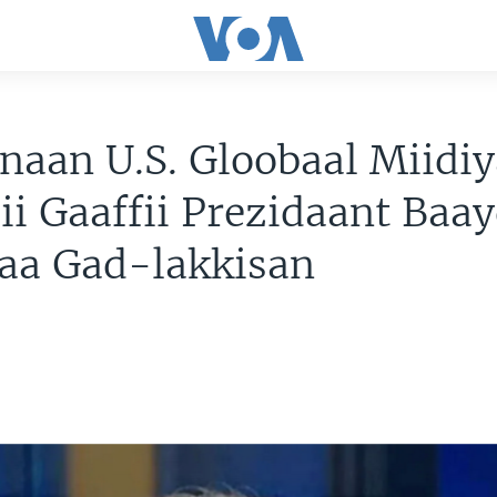
aan U.S. Gloobaal Miidi
ii Gaaffii Prezidaant Baa
taa Gad-lakkisan