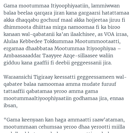
Gama mootummaa Itiyoophiyaatiin, lammiwwan
balaa beelaa qarqara jiran kana gargaarsi hatattamaa
akka dhaqqabu gochuuf maal akka hojjeetaa jiruu fi
dhimmoota dhiittaa mirga namoomaa fi ka biroo
kanaan wal-qabatanii ka’an ilaalchisee, as VOA irraa,
Alulaa Kebbedee Tokkummaa Mootummootaatti,
ergamaa dhaabbataa Mootummaa Itiyoophiyaa –
Ambaasaaaddar Taayyee Azqe-sillaasee waliin
gidduu kana gaaffii fi deebii geggeessanii jira.
Waraansichi Tigiraay keessatti geggeessameen wal-
qabatee balaa namoomaa amma mudate furuuf
tattaaffii qabatamaa yeroo amma gama
mootummaaItiyoophiyaatiin godhamaa jira, ennaa
ibsan,
“Gama keenyaan kan haga ammaatti raaw’ataman,
mootummaan cehumsaa yeroo dhaa yerootti miilla