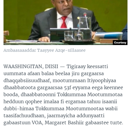
Ambaasaaaddar Taayyee Azqe-sillaasee
WAASHINGITAN, DIISII —
Tigiraay keessatti
uummata afaan balaa beelaa jiru gargaarsa
dhaqqabsiisuudhaaf, mootummaan Itiyoophiyaa
dhaabbatoota gargaarsaa 53f eyyama eega keennee
booda, dhaabbatoonni Tokkummaa Mootummotaa
hedduun qophee imalaa fi ergamaa tahuu isaanii
dubbi-himaa Tokkummaa Mootummootaa wabii
taasifachuudhaan, jaarmayicha addunyaatti
gabaastuun VOA, Margaret Bashiir gabaastee turte.