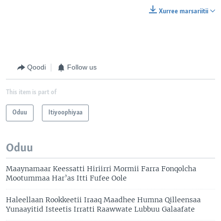
Xurree marsariitii
Qoodi
Follow us
This item is part of
Oduu
Itiyoophiyaa
Oduu
Maaynamaar Keessatti Hiriirri Mormii Farra Fonqolcha
Mootummaa Har’as Itti Fufee Oole
Haleellaan Rookkeetii Iraaq Maadhee Humna Qilleensaa
Yunaayitid Isteetis Irratti Raawwate Lubbuu Galaafate