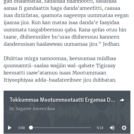
gad dhaabbataa, sadarkaa naannootti, sadarkaa
aanaa fi gandaattis haga danda’ameefitti, caasaa
isaa diriirfataa, qaamota nageenya uummataa eegan
ijaaraa jira. Kun kan mataa isaa danda’e faayidaa
uummata tasgabbeessuu qaba. Kana qofas otuu hin
taane, dhiheessiilee bu’uraa dhiheessuu kanneen
dandeessisan haalawwan uumamaa jiru.” Jedhan.
Dhiittaa mirga namoomaa, keessumaa miidhaa
quunnamtii-saalaa wajjiin wal-qabate Tigiraay
keessatti raaw’atamuu isaas Mootummaan
Itiyoophiyaa adda-baafateeibsee jiru dubbatan.
Tokkummaa Mootummootaatti Ergamaa Dhaabbataan Mootummaa Itiyoophiyaa Haala Tigiray Keessaarratti Ibsa Kennan
by
Sagalee Ameerikaa
No media source currently available
0:00
5:14