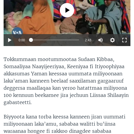
No media source currently available
0:00
2:43
Tokkummaan mootummootaa Sudaan Kibbaa,
Somaaliyaa Naayijeeriyaa, Keeniyaa fi Itiyoophiyaa
akkasumas Yaman keessaa uummata miliyoonaan
laka’aman kanneen beelaaf saaxilaman gargaaruuf
deggersa maallaqaa kan yeroo hatattmaa miliyoona
100 kennuun beekamee jira jechuun Liissaa Shilaayin
gabasteetti.
Biyyoota kana torba keessa kanneen jiran uummati
miliyoonaan laka’amu, sababaa walitti bu’iinsa
waraanaa hongee fi rakkoo dinagdee sababaa