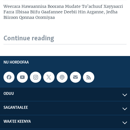
Weerara Hawaannisa Boorana Mudate To’achuuf Xayyaarri
Farra Ilbisaa Biifu Gaafannee Deebii Hin Arganne, Jedha
Biiroon Qonnaa Oromiyaa
Continue reading
NU HORDOFAA
ODUU
SAGANTAALEE
WAA’EE KEENYA