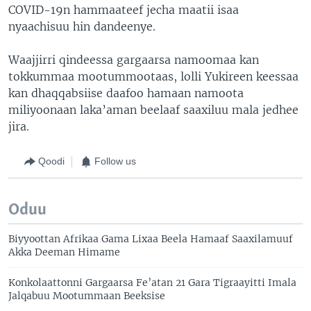
COVID-19n hammaateef jecha maatii isaa
nyaachisuu hin dandeenye.
Waajjirri qindeessa gargaarsa namoomaa kan
tokkummaa mootummootaas, lolli Yukireen keessaa
kan dhaqqabsiise daafoo hamaan namoota
miliyoonaan laka’aman beelaaf saaxiluu mala jedhee
jira.
Qoodi
Follow us
Oduu
Biyyoottan Afrikaa Gama Lixaa Beela Hamaaf Saaxilamuuf
Akka Deeman Himame
Konkolaattonni Gargaarsa Fe’atan 21 Gara Tigraayitti Imala
Jalqabuu Mootummaan Beeksise