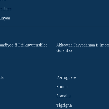
erikaa
unyaa
aadiyoo fi Friikuweensiilee
Akkaataa Fayyadamaa fi Ima
Gulantaa
da
Portuguese
Shona
Somalia
Tigrigna