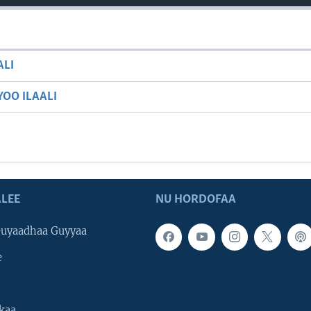
ALI
OO ILAALI
LEE
NU HORDOFAA
uyaadhaa Guyyaa
e
kaa