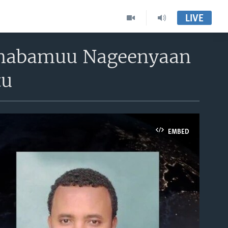
LIVE
 Dhabamuu Nageenyaan
tu
EMBED