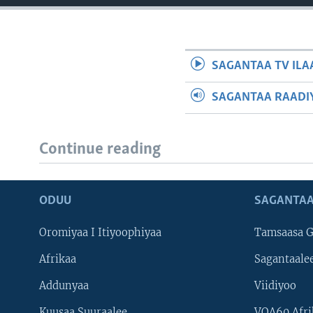
SAGANTAA TV ILA
SAGANTAA RAADIY
Continue reading
ODUU
SAGANTAA
Oromiyaa I Itiyoophiyaa
Tamsaasa G
Afrikaa
Sagantaale
Addunyaa
Viidiyoo
Kuusaa Suuraalee
VOA60 Afri