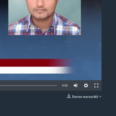
able
6:00
Xurree marsariitii
EMBED