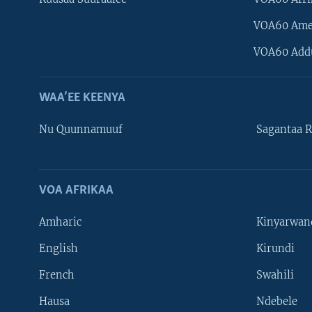
VOA60 Ame
VOA60 Add
WAA’EE KEENYA
Nu Quunnamuuf
Sagantaa R
VOA AFRIKAA
Learning English
Amharic
Kinyarwan
NU HORDOFAA
English
Kirundi
French
Swahili
Hausa
Ndebele
Afaanoota