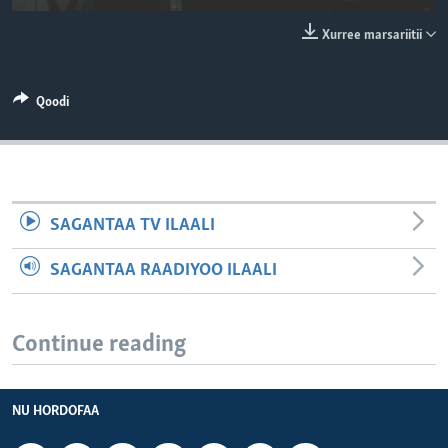
Xurree marsariitii
Qoodi
SAGANTAA TV ILAALI
SAGANTAA RAADIYOO ILAALI
Continue reading
NU HORDOFAA