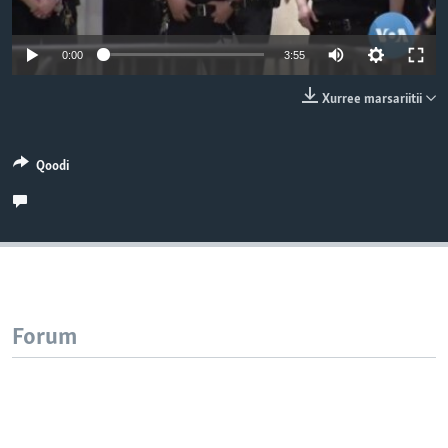
0:00
3:55
Xurree marsariitii
Qoodi
Forum