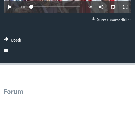
0:00
5:58
Xurree marsariitii
Qoodi
Forum