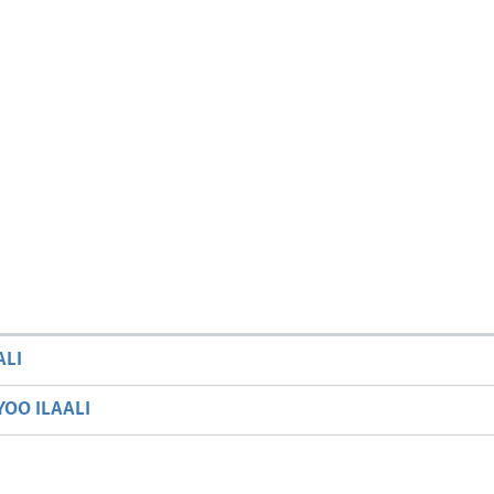
ALI
OO ILAALI