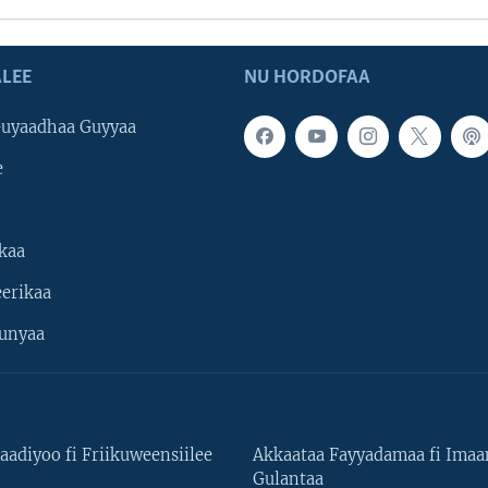
LEE
NU HORDOFAA
uyaadhaa Guyyaa
e
kaa
erikaa
unyaa
aadiyoo fi Friikuweensiilee
Akkaataa Fayyadamaa fi Ima
Gulantaa