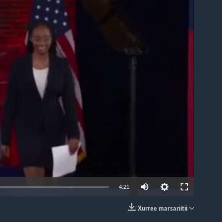
able
4:21
Xurree marsariitii
EMBED