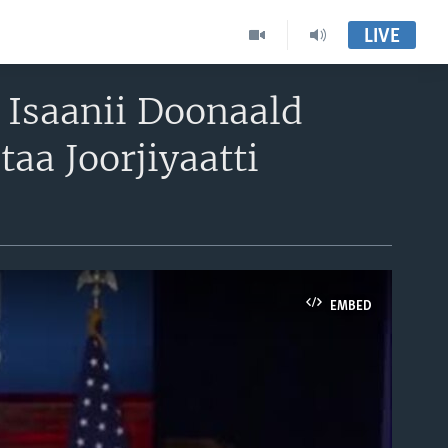
LIVE
 Isaanii Doonaald
aa Joorjiyaatti
EMBED