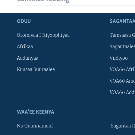
ODUU
SAGANTAA
Oromiyaa I Itiyoophiyaa
Tamsaasa G
Afrikaa
Sagantaale
Addunyaa
Viidiyoo
Kuusaa Suuraalee
VOA60 Afri
VOA60 Ame
VOA60 Add
WAA’EE KEENYA
Nu Quunnamuuf
Sagantaa R