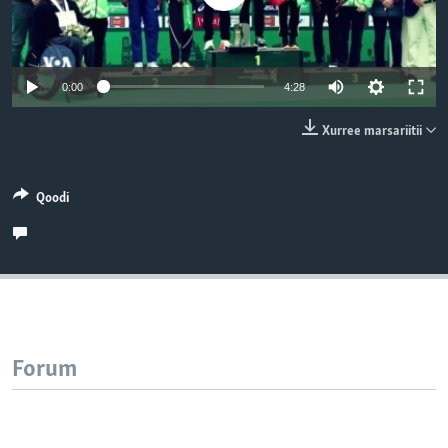
0:00
4:28
Xurree marsariitii
Qoodi
Forum