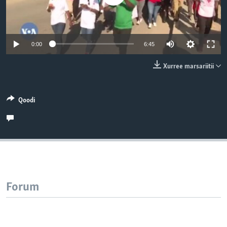
0:00
6:45
Xurree marsariitii
Qoodi
Forum