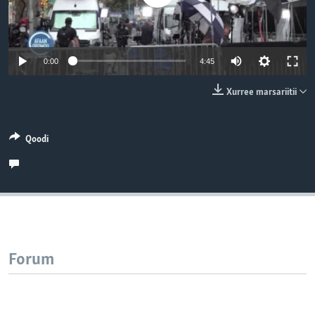
0:00
4:45
Xurree marsariitii
Qoodi
Forum