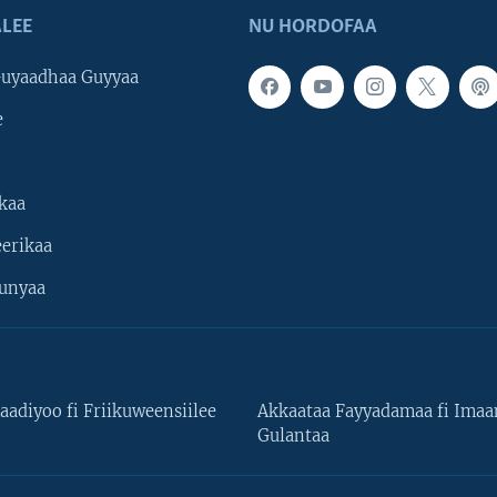
LEE
NU HORDOFAA
uyaadhaa Guyyaa
e
kaa
erikaa
unyaa
aadiyoo fi Friikuweensiilee
Akkaataa Fayyadamaa fi Ima
Gulantaa