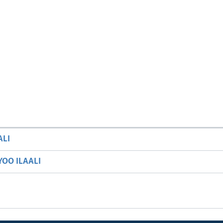
ALI
OO ILAALI