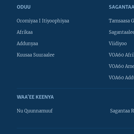
ODUU
SAGANTAA
Oromiyaa I Itiyoophiyaa
Tamsaasa G
Afrikaa
Sagantaale
Addunyaa
Viidiyoo
Kuusaa Suuraalee
VOA60 Afri
VOA60 Ame
VOA60 Add
WAA’EE KEENYA
Nu Quunnamuuf
Sagantaa R