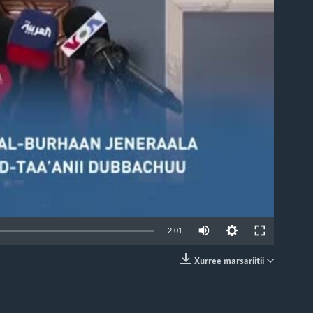
able
2:01
Xurree marsariitii
EMBED