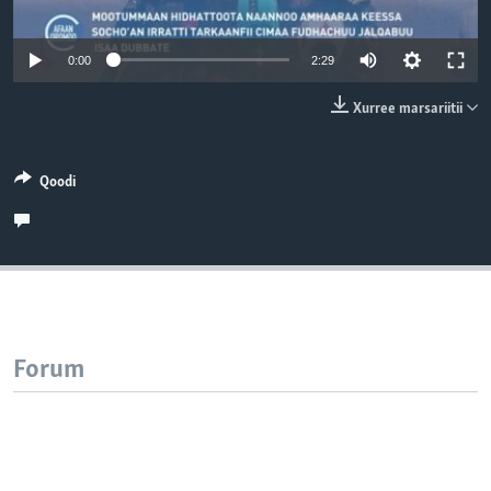
0:00
2:29
Xurree marsariitii
Qoodi
Forum