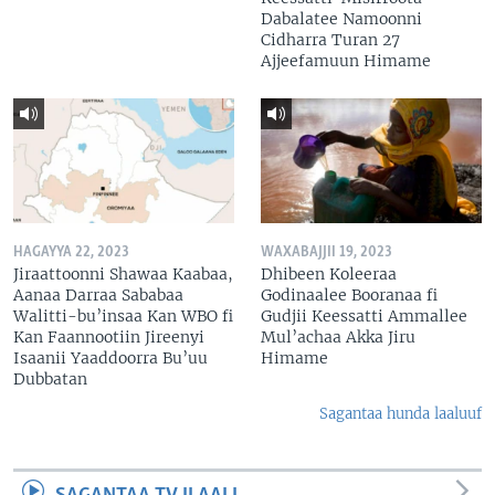
Dabalatee Namoonni
Cidharra Turan 27
Ajjeefamuun Himame
HAGAYYA 22, 2023
WAXABAJJII 19, 2023
Jiraattoonni Shawaa Kaabaa,
Dhibeen Koleeraa
Aanaa Darraa Sababaa
Godinaalee Booranaa fi
Walitti-bu’insaa Kan WBO fi
Gudjii Keessatti Ammallee
Kan Faannootiin Jireenyi
Mul’achaa Akka Jiru
Isaanii Yaaddoorra Bu’uu
Himame
Dubbatan
Sagantaa hunda laaluuf