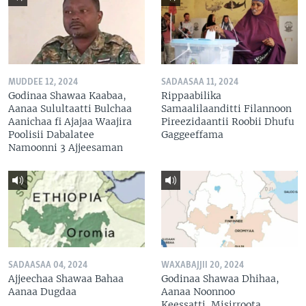
MUDDEE 12, 2024
SADAASAA 11, 2024
Godinaa Shawaa Kaabaa,
Rippaabilika
Aanaa Sulultaatti Bulchaa
Samaalilaanditti Filannoon
Aanichaa fi Ajajaa Waajira
Pireezidaantii Roobii Dhufu
Poolisii Dabalatee
Gaggeeffama
Namoonni 3 Ajjeesaman
SADAASAA 04, 2024
WAXABAJJII 20, 2024
Ajjeechaa Shawaa Bahaa
Godinaa Shawaa Dhihaa,
Aanaa Dugdaa
Aanaa Noonnoo
Keessatti Misirroota