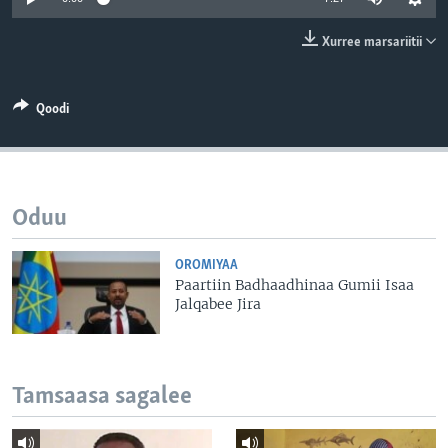
Xurree marsariitii
Qoodi
Oduu
OROMIYAA
Paartiin Badhaadhinaa Gumii Isaa
Jalqabee Jira
Tamsaasa sagalee