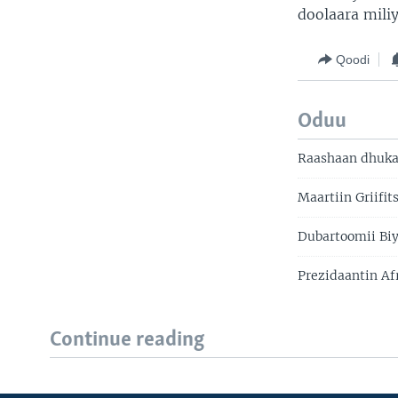
doolaara miliy
Qoodi
Oduu
Raashaan dhuka
Maartiin Griifi
Dubartoomii Biy
Prezidaantin Afr
Continue reading