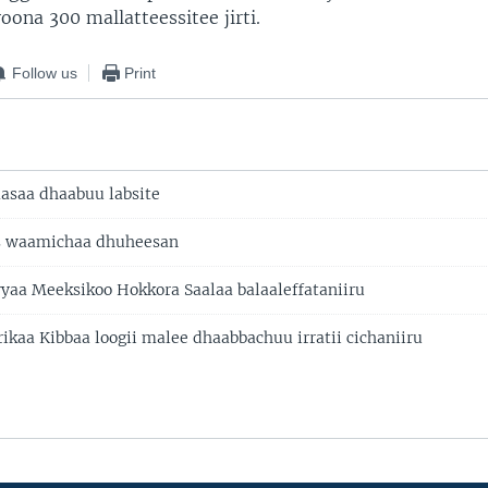
oona 300 mallatteessitee jirti.
Follow us
Print
asaa dhaabuu labsite
ts waamichaa dhuheesan
yaa Meeksikoo Hokkora Saalaa balaaleffataniiru
ikaa Kibbaa loogii malee dhaabbachuu irratii cichaniiru