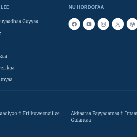
LEE
NU HORDOFAA
uyaadhaa Guyyaa
e
kaa
erikaa
unyaa
aadiyoo fi Friikuweensiilee
Akkaataa Fayyadamaa fi Ima
Gulantaa