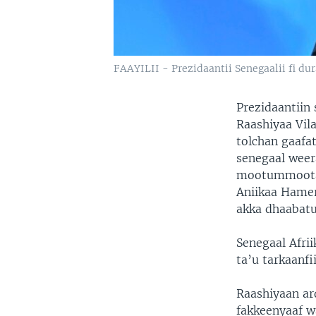
FAAYILII - Prezidaantii Senegaalii fi dur
Prezidaantiin 
Raashiyaa Vila
tolchan gaafa
senegaal weer
mootummootaat
Aniikaa Hamer
akka dhaabatu 
Senegaal Afri
ta’u tarkaanfi
Raashiyaan ard
fakkeenyaaf w