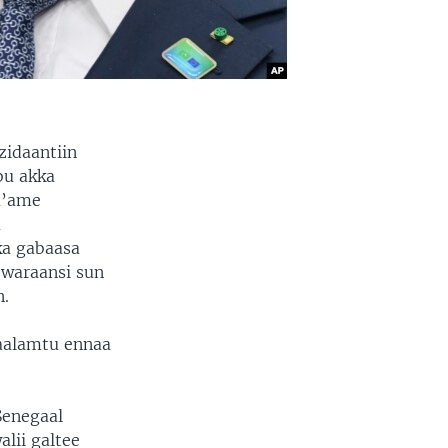
zidaantiin
bu akka
a’ame
a
ka gabaasa
 waraansi sun
n.
laalamtu ennaa
 Senegaal
lii galtee