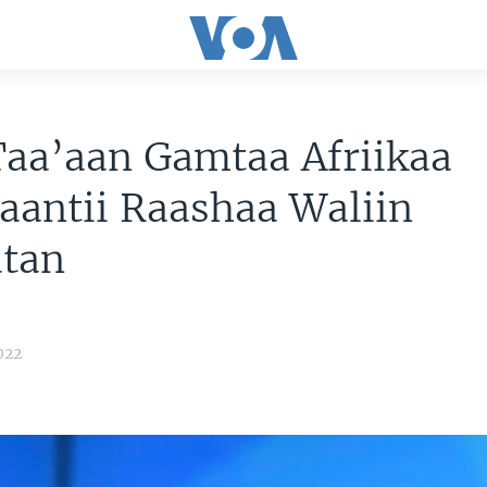
Taa’aan Gamtaa Afriikaa
aantii Raashaa Waliin
atan
022