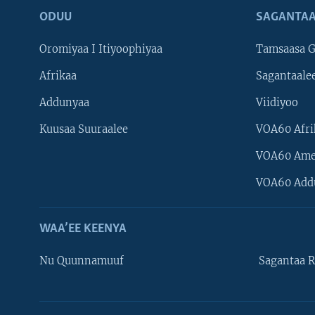
ODUU
SAGANTAA
Oromiyaa I Itiyoophiyaa
Tamsaasa G
Afrikaa
Sagantaale
Addunyaa
Viidiyoo
Kuusaa Suuraalee
VOA60 Afri
VOA60 Ame
VOA60 Add
WAA’EE KEENYA
Nu Quunnamuuf
Sagantaa R