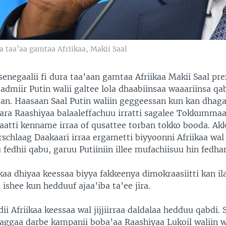
a taa’aa gamtaa Afriikaa, Makii Saal
senegaalii fi dura taa’aan gamtaa Afriikaa Makii Saal pre
admiir Putin walii galtee lola dhaabiinsaa waaariinsa qa
tan. Haasaan Saal Putin waliin geggeessan kun kan dhag
ara Raashiyaa balaaleffachuu irratti sagalee Tokkumma
ti kenname irraa of qusattee torban tokko booda. Ak
schlaag Daakaari irraa ergametti biyyoonni Afriikaa wal
fedhii qabu, garuu Putiiniin illee mufachiisuu hin fedha
ikaa dhiyaa keessaa biyya fakkeenya dimokraasiitti kan i
i ishee kun hedduuf ajaa’iba ta’ee jira.
ii Afriikaa keessaa wal jijjiirraa daldalaa hedduu qabdi.
aggaa darbe kampanii boba’aa Raashiyaa Lukoil waliin wa