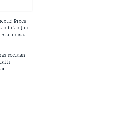
eetid Prees
an ta’an Julii
eessuun isaa,
mas seeraan
ratti
an.