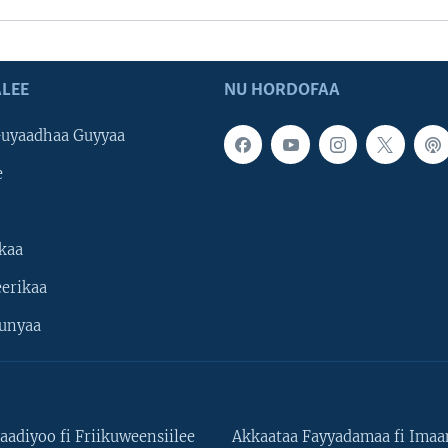
LEE
NU HORDOFAA
uyaadhaa Guyyaa
e
kaa
erikaa
unyaa
aadiyoo fi Friikuweensiilee
Akkaataa Fayyadamaa fi Ima