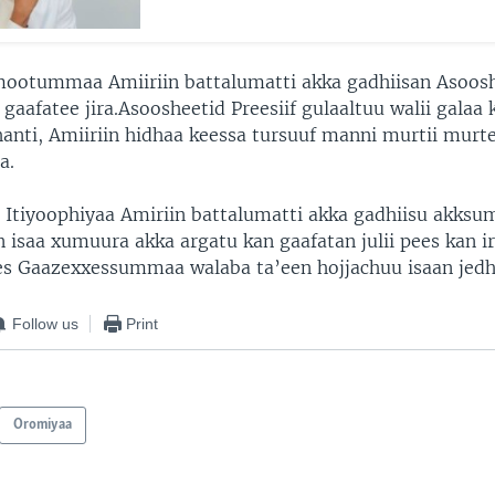
ootummaa Amiiriin battalumatti akka gadhiisan Asoosh
 gaafatee jira.Asoosheetid Preesiif gulaaltuu walii galaa k
hanti, Amiiriin hidhaa keessa tursuuf manni murtii murt
a.
iyoophiyaa Amiriin battalumatti akka gadhiisu akksu
isaa xumuura akka argatu kan gaafatan julii pees kan ir
s Gaazexxessummaa walaba ta’een hojjachuu isaan jedh
Follow us
Print
Oromiyaa