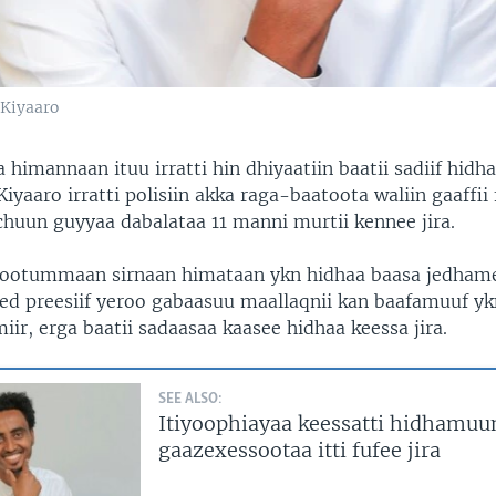
Kiyaaro
himannaan ituu irratti hin dhiyaatiin baatii sadiif hidh
yaaro irratti polisiin akka raga-baatoota waliin gaaffii 
chuun guyyaa dabalataa 11 manni murtii kennee jira.
ootummaan sirnaan himataan ykn hidhaa baasa jedham
ted preesiif yeroo gabaasuu maallaqnii kan baafamuuf ykn
iir, erga baatii sadaasaa kaasee hidhaa keessa jira.
SEE ALSO:
Itiyoophiayaa keessatti hidhamuu
gaazexessootaa itti fufee jira