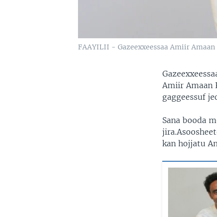
FAAYILII - Gazeexxeessaa Amiir Amaan 
Gazeexxeessaa 
Amiir Amaan Ki
gaggeessuf je
Sana booda m
jira.Asooshee
kan hojjatu Am