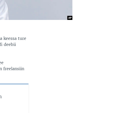
aa keessa ture
fi deebii
ee
 freelansiin
n