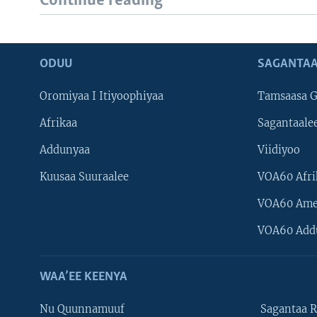
Continue reading
ODUU
SAGANTAA
Oromiyaa I Itiyoophiyaa
Tamsaasa G
Afrikaa
Sagantaale
Addunyaa
Viidiyoo
Kuusaa Suuraalee
VOA60 Afri
VOA60 Ame
VOA60 Add
WAA’EE KEENYA
Nu Quunnamuuf
Sagantaa R