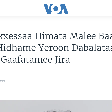
xxessaa Himata Malee Baa
 Hidhame Yeroon Dabalata
i Gaafatamee Jira
022