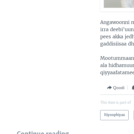
Angawoonni m
irra deebi’uun
pees akka jed
gaddisiisaa dh
Mootummaan It
ala hidhamuun 
qiyyaafatamee
Qoodi
This item is part of
Itiyoophiyaa