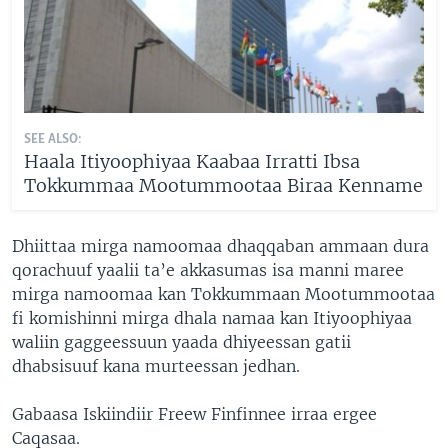
SEE ALSO:
Haala Itiyoophiyaa Kaabaa Irratti Ibsa
Tokkummaa Mootummootaa Biraa Kenname
Dhiittaa mirga namoomaa dhaqqaban ammaan dura
qorachuuf yaalii ta’e akkasumas isa manni maree
mirga namoomaa kan Tokkummaan Mootummootaa
fi komishinni mirga dhala namaa kan Itiyoophiyaa
waliin gaggeessuun yaada dhiyeessan gatii
dhabsisuuf kana murteessan jedhan.
Gabaasa Iskiindiir Freew Finfinnee irraa ergee
Caqasaa.