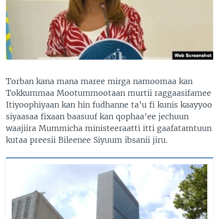
Torban kana mana maree mirga namoomaa kan
Tokkummaa Mootummootaan murtii raggaasifamee
Itiyoophiyaan kan hin fudhanne ta’u fi kunis kaayyoo
siyaasaa fixaan baasuuf kan qophaa’ee jechuun
waajiira Mummicha ministeeraatti itti gaafatamtuun
kutaa preesii Bileenee Siyuum ibsanii jiru.