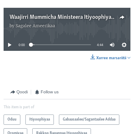
Waajirri Mummicha Ministeera Itiyoophiyaa Haala Yeroo Irratti Ibsa Kenne
by
Sagalee Ameerikaa
No media source currently available
0:00
4:44
Xurree marsariitii
Qoodi
Follow us
This item is part of
Oduu
Itiyoophiyaa
Gabaasaalee/Sagantaalee Addaa
Oromiyaa
Rakkoo Baqannaa Itiyoophiyaa