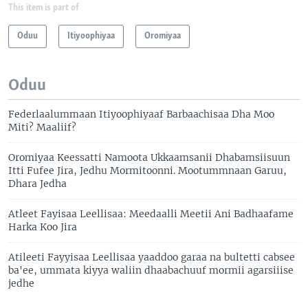
This item is part of
Oduu
Itiyoophiyaa
Oromiyaa
Oduu
Federlaalummaan Itiyoophiyaaf Barbaachisaa Dha Moo
Miti? Maaliif?
Oromiyaa Keessatti Namoota Ukkaamsanii Dhabamsiisuun
Itti Fufee Jira, Jedhu Mormitoonni. Mootummnaan Garuu,
Dhara Jedha
Atleet Fayisaa Leellisaa: Meedaalli Meetii Ani Badhaafame
Harka Koo Jira
Atileeti Fayyisaa Leellisaa yaaddoo garaa na bultetti cabsee
ba'ee, ummata kiyya waliin dhaabachuuf mormii agarsiiise
jedhe