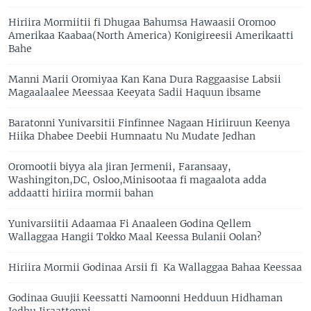
Hiriira Mormiitii fi Dhugaa Bahumsa Hawaasii Oromoo
Amerikaa Kaabaa(North America) Konigireesii Amerikaatti
Bahe
Manni Marii Oromiyaa Kan Kana Dura Raggaasise Labsii
Magaalaalee Meessaa Keeyata Sadii Haquun ibsame
Baratonni Yunivarsitii Finfinnee Nagaan Hiriiruun Keenya
Hiika Dhabee Deebii Humnaatu Nu Mudate Jedhan
Oromootii biyya ala jiran Jermenii, Faransaay,
Washingiton,DC, Osloo,Minisootaa fi magaalota adda
addaatti hiriira mormii bahan
Yunivarsiitii Adaamaa Fi Anaaleen Godina Qellem
Wallaggaa Hangii Tokko Maal Keessa Bulanii Oolan?
Hiriira Mormii Godinaa Arsii fi Ka Wallaggaa Bahaa Keessaa
Godinaa Guujii Keessatti Namoonni Hedduun Hidhaman
Jedhu Jiraattonni