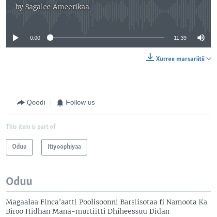
by
Sagalee Ameerikaa
No media source currently available
0:00
11:39
Xurree marsariitii
Qoodi
Follow us
This item is part of
Oduu
Itiyoophiyaa
Oduu
Magaalaa Finca’aatti Poolisoonni Barsiisotaa fi Namoota Ka
Biroo Hidhan Mana-murtiitti Dhiheessuu Didan