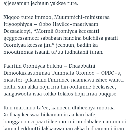
ajjeesaman jechuun yakkee ture.
Xiqqoo turee immoo, Muummichi-ministaraa
Itiyoophiyaa – Obbo Hayilee-maariyaam
Dessaalenyi, “Mormii Oromiyaa keessatti
geggeessameef sababaan hanqina bulchiisa gaarii
Oromiyaa keessa jiru” jechuun, badiin ka
mooutmmaa isaanii ta’uu fudhatanii turan.
Paartiin Oromiyaa bulchu – Dhaabbatni
Dimookiraasummaa Uummata Oromoo – OPDO-s,
maaster-pilaaniiin Finfinnee naannawa ishee walitti
hidhu sun akka hojii irra hin oolfamne beeksisee,
aangawoota isaa tokko tokkos hojii irraa buqqise.
Kun martinuu ta’ee, kanneen dhiheenya mooraa
Xollaay keessaa hiikaman irraa kan hafe,
hoogganoota paartiilee mormituu dabalee namoonni
kuma hedduutti lakkaawaman akka hidhamanii jiran