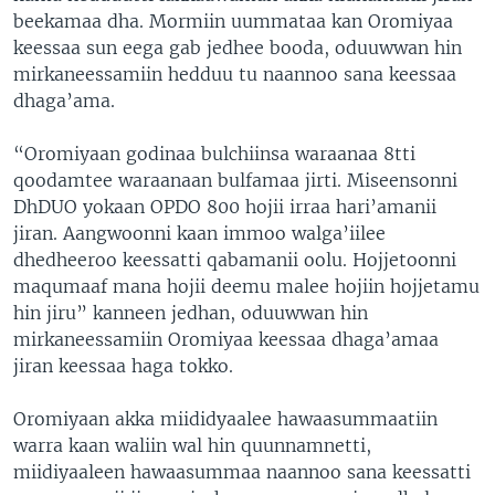
beekamaa dha. Mormiin uummataa kan Oromiyaa
keessaa sun eega gab jedhee booda, oduuwwan hin
mirkaneessamiin hedduu tu naannoo sana keessaa
dhaga’ama.
“Oromiyaan godinaa bulchiinsa waraanaa 8tti
qoodamtee waraanaan bulfamaa jirti. Miseensonni
DhDUO yokaan OPDO 800 hojii irraa hari’amanii
jiran. Aangwoonni kaan immoo walga’iilee
dhedheeroo keessatti qabamanii oolu. Hojjetoonni
maqumaaf mana hojii deemu malee hojiin hojjetamu
hin jiru” kanneen jedhan, oduuwwan hin
mirkaneessamiin Oromiyaa keessaa dhaga’amaa
jiran keessaa haga tokko.
Oromiyaan akka miididyaalee hawaasummaatiin
warra kaan waliin wal hin quunnamnetti,
miidiyaaleen hawaasummaa naannoo sana keessatti