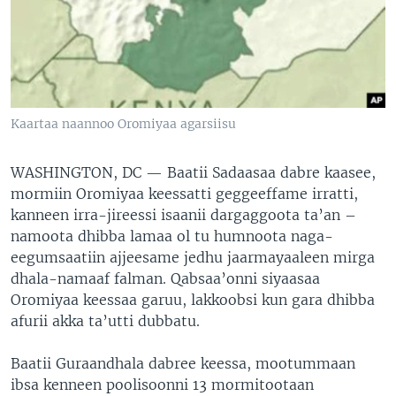
Kaartaa naannoo Oromiyaa agarsiisu
WASHINGTON, DC —
Baatii Sadaasaa dabre kaasee,
mormiin Oromiyaa keessatti geggeeffame irratti,
kanneen irra-jireessi isaanii dargaggoota ta’an –
namoota dhibba lamaa ol tu humnoota naga-
eegumsaatiin ajjeesame jedhu jaarmayaaleen mirga
dhala-namaaf falman. Qabsaa’onni siyaasaa
Oromiyaa keessaa garuu, lakkoobsi kun gara dhibba
afurii akka ta’utti dubbatu.
Baatii Guraandhala dabree keessa, mootummaan
ibsa kenneen poolisoonni 13 mormitootaan