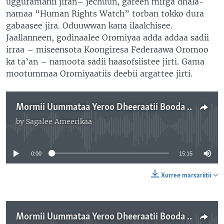
ugguramanii jiran– jechuun, gareen mirga dhala-
namaa “Human Rights Watch” torban tokko dura
gabaasee jira. Oduuwwan kana ilaalchisee.
Jaallanneen, godinaalee Oromiyaa adda addaa sadii
irraa – miseensota Koongiresa Federaawa Oromoo
ka ta’an – namoota sadii haasofsiistee jirti. Gama
mootummaa Oromiyaatiis deebii argattee jirti.
Mormii Uummataa Yeroo Dheeraatii Booda Oromiyaan Amma Maal Keessa Jirti: Kutaa 1ffaa
by
Sagalee Ameerikaa
No media source currently available
0:00
15:15
Xurree marsariitii
Mormii Uummataa Yeroo Dheeraatii Booda Oromiyaan Amma Maal Keessa Jirti: Kutaa 2ffaa