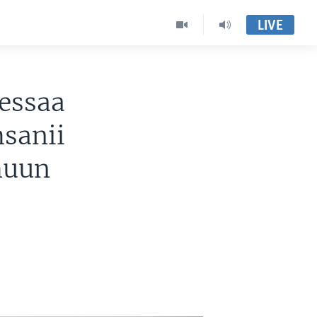
LIVE
essaa
sanii
muun