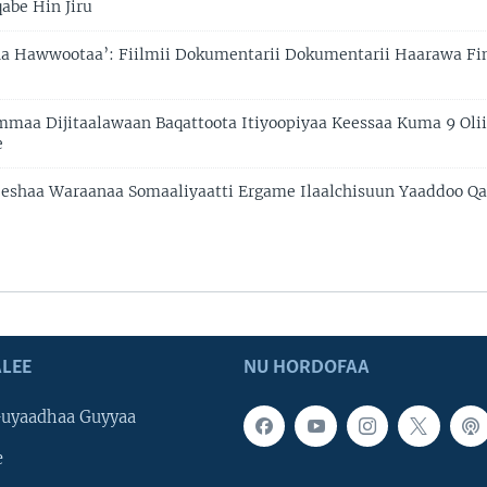
abe Hin Jiru
na Hawwootaa’: Fiilmii Dokumentarii Dokumentarii Haarawa Fin
mmaa Dijitaalawaan Baqattoota Itiyoopiyaa Keessaa Kuma 9 Ol
e
eshaa Waraanaa Somaaliyaatti Ergame Ilaalchisuun Yaaddoo Qa
LEE
NU HORDOFAA
uyaadhaa Guyyaa
e