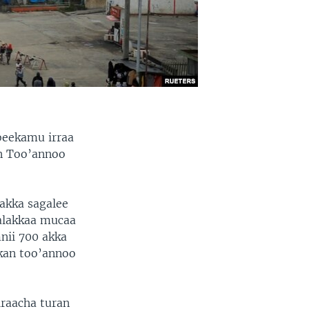
beekamu irraa
n Too’annoo
 akka sagalee
walakkaa mucaa
mnii 700 akka
 kan too’annoo
iraacha turan