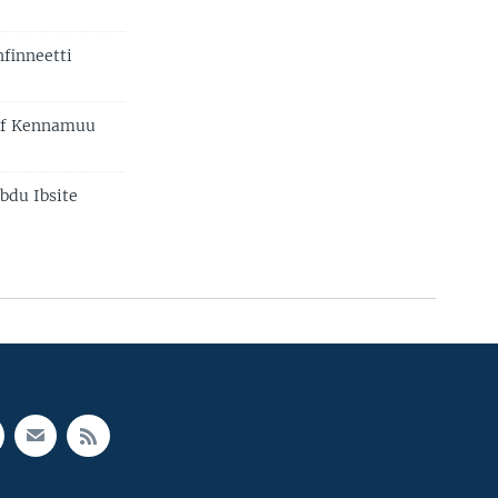
finneetti
iif Kennamuu
bdu Ibsite