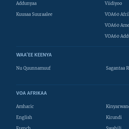
Addunyaa
Viidiyoo
Kuusaa Suuraalee
VOA60 Afri
VOA60 Ame
VOA60 Add
WAA’EE KEENYA
Nu Quunnamuuf
Sagantaa R
VOA AFRIKAA
Learning English
Amharic
Kinyarwan
NU HORDOFAA
English
Kirundi
French
Swahili