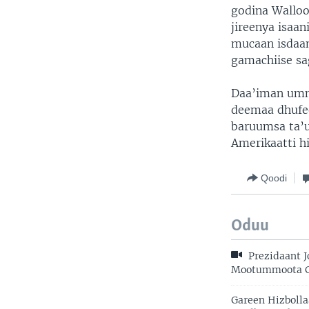
godina Walloo
jireenya isaan
mucaan isdaani
gamachiise sa
Daa’iman umn
deemaa dhufee
baruumsa ta’u
Amerikaatti h
Qoodi
Oduu
Prezidaant J
Mootummoota Ga
Gareen Hizbolla