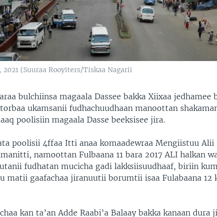
 2021 (Suuraa Rooyiters/Tiskaa Nagarii
aa bulchiinsa magaala Dassee bakka Xiixaa jedhamee 
torbaa ukamsanii fudhachuudhaan manoottan shakama
saaq poolisiin magaala Dasse beeksisee jira.
ta poolisii 4ffaa Itti anaa komaadewraa Mengiistuu Alii
imanitti, namoottan Fulbaana 11 bara 2017 ALI halkan 
utanii fudhatan mucicha gadi lakksiisuudhaaf, biriin ku
u matii gaafachaa jiranuutii borumtii isaa Fulabaana 12
haa kan ta’an Adde Raabi’a Balaay bakka kanaan dura j