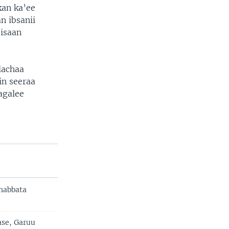
kan ka’ee
n ibsanii
 isaan
lachaa
in seeraa
agalee
Dhabbata
ase, Garuu