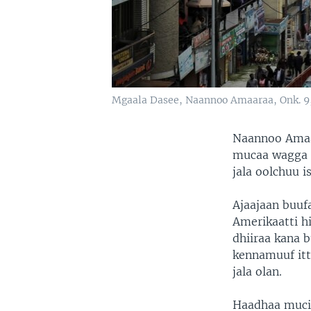
Mgaala Dasee, Naannoo Amaaraa, Onk. 9,
Naannoo Amaar
mucaa wagga 
jala oolchuu i
Ajaajaan buufa
Amerikaatti h
dhiiraa kana b
kennamuuf itt
jala olan.
Haadhaa mucic