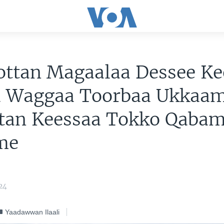
ttan Magaalaa Dessee Ke
 Waggaa Toorbaa Ukkaam
tan Keessaa Tokko Qaba
me
24
Yaadawwan Ilaali