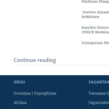
Miidhaan Dhaqq
‘Ateetee Ayyaa
Eebbifame
Kaardiin Eenyu
UNHCR Beeksis
Itiyoopiyaan Me
Continue reading
ODUU
SAGANTAA
Oromiyaa I Itiyoophiyaa
Tamsaasa G
Afrikaa
Sagantaale