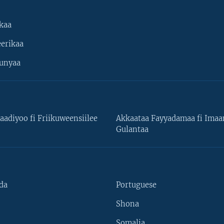
kaa
erikaa
unyaa
aadiyoo fi Friikuweensiilee
Akkaataa Fayyadamaa fi Ima
Gulantaa
da
Portuguese
Shona
Somalia