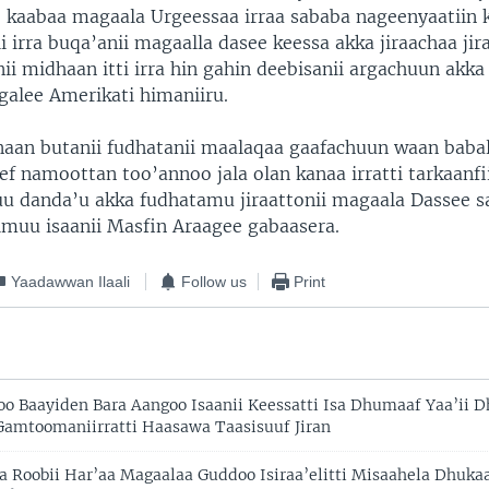
 kaabaa magaala Urgeessaa irraa sababa nageenyaatiin 
ii irra buqa’anii magaalla dasee keessa akka jiraachaa jira
i midhaan itti irra hin gahin deebisanii argachuun akka
galee Amerikati himaniiru.
aan butanii fudhatanii maalaqaa gaafachuun waan baba
f namoottan too’annoo jala olan kanaa irratti tarkaanfi
u danda’u akka fudhatamu jiraattonii magaala Dassee s
imuu isaanii Masfin Araagee gabaasera.
Yaadawwan Ilaali
Follow us
Print
oo Baayiden Bara Aangoo Isaanii Keessatti Isa Dhumaaf Yaa’ii 
mtoomaniirratti Haasawa Taasisuuf Jiran
a Roobii Har’aa Magaalaa Guddoo Isiraa’elitti Misaahela Dhuka