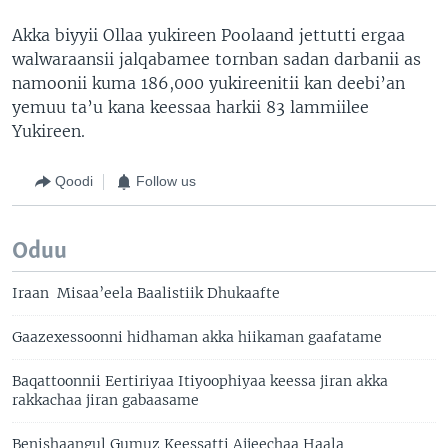
Akka biyyii Ollaa yukireen Poolaand jettutti ergaa
walwaraansii jalqabamee tornban sadan darbanii as
namoonii kuma 186,000 yukireenitii kan deebi’an
yemuu ta’u kana keessaa harkii 83 lammiilee
Yukireen.
Qoodi
Follow us
Oduu
Iraan Misaa’eela Baalistiik Dhukaafte
Gaazexessoonni hidhaman akka hiikaman gaafatame
Baqattoonnii Eertiriyaa Itiyoophiyaa keessa jiran akka
rakkachaa jiran gabaasame
Benishaangul Gumuz Keessatti Ajjeechaa Haala