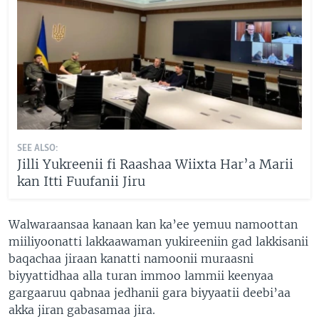
SEE ALSO:
Jilli Yukreenii fi Raashaa Wiixta Har’a Marii
kan Itti Fuufanii Jiru
Walwaraansaa kanaan kan ka’ee yemuu namoottan
miiliyoonatti lakkaawaman yukireeniin gad lakkisanii
baqachaa jiraan kanatti namoonii muraasni
biyyattidhaa alla turan immoo lammii keenyaa
gargaaruu qabnaa jedhanii gara biyyaatii deebi’aa
akka jiran gabasamaa jira.