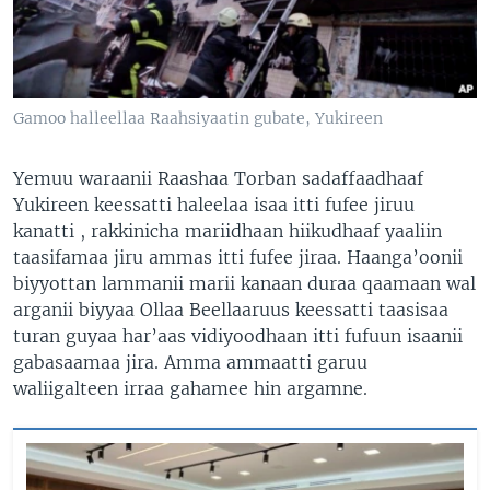
Gamoo halleellaa Raahsiyaatin gubate, Yukireen
Yemuu waraanii Raashaa Torban sadaffaadhaaf
Yukireen keessatti haleelaa isaa itti fufee jiruu
kanatti , rakkinicha mariidhaan hiikudhaaf yaaliin
taasifamaa jiru ammas itti fufee jiraa. Haanga’oonii
biyyottan lammanii marii kanaan duraa qaamaan wal
arganii biyyaa Ollaa Beellaaruus keessatti taasisaa
turan guyaa har’aas vidiyoodhaan itti fufuun isaanii
gabasaamaa jira. Amma ammaatti garuu
waliigalteen irraa gahamee hin argamne.