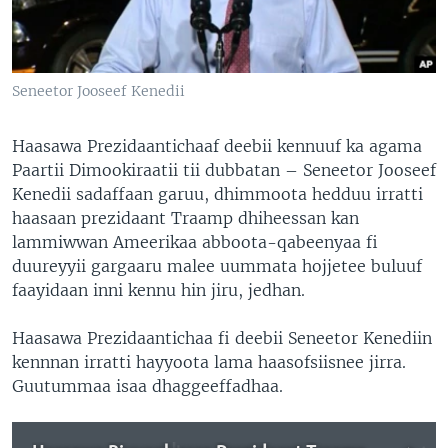
Seneetor Jooseef Kenedii
Haasawa Prezidaantichaaf deebii kennuuf ka agama
Paartii Dimookiraatii tii dubbatan – Seneetor Jooseef
Kenedii sadaffaan garuu, dhimmoota hedduu irratti
haasaan prezidaant Traamp dhiheessan kan
lammiwwan Ameerikaa abboota-qabeenyaa fi
duureyyii gargaaru malee uummata hojjetee buluuf
faayidaan inni kennu hin jiru, jedhan.
Haasawa Prezidaantichaa fi deebii Seneetor Kenediin
kennnan irratti hayyoota lama haasofsiisnee jirra.
Guutummaa isaa dhaggeeffadhaa.