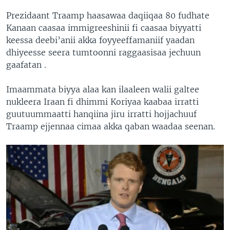
Prezidaant Traamp haasawaa daqiiqaa 80 fudhate
Kanaan caasaa immigreeshinii fi caasaa biyyatti
keessa deebi’anii akka foyyeeffamaniif yaadan
dhiyeesse seera tumtoonni raggaasisaa jechuun
gaafatan .
Imaammata biyya alaa kan ilaaleen walii galtee
nukleera Iraan fi dhimmi Koriyaa kaabaa irratti
guutuummaatti hanqiina jiru irratti hojjachuuf
Traamp ejjennaa cimaa akka qaban waadaa seenan.