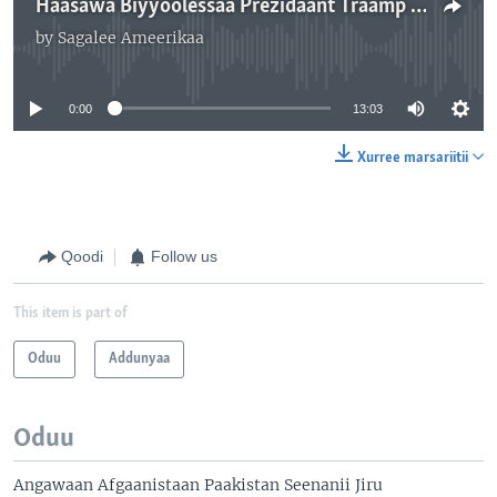
Haasawa Biyyoolessaa Prezidaant Traamp Halkan Dabre Dhageessisan Ija Xiinxaltootaatiin
by
Sagalee Ameerikaa
No media source currently available
0:00
13:03
Xurree marsariitii
Qoodi
Follow us
This item is part of
Oduu
Addunyaa
Oduu
Angawaan Afgaanistaan Paakistan Seenanii Jiru