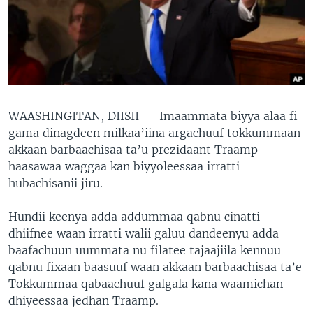
WAASHINGITAN, DIISII —
Imaammata biyya alaa fi
gama dinagdeen milkaa’iina argachuuf tokkummaan
akkaan barbaachisaa ta’u prezidaant Traamp
haasawaa waggaa kan biyyoleessaa irratti
hubachisanii jiru.
Hundii keenya adda addummaa qabnu cinatti
dhiifnee waan irratti walii galuu dandeenyu adda
baafachuun uummata nu filatee tajaajiila kennuu
qabnu fixaan baasuuf waan akkaan barbaachisaa ta’e
Tokkummaa qabaachuuf galgala kana waamichan
dhiyeessaa jedhan Traamp.