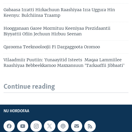
Gabaasa Irratti Hirkachuun Raashiyaa Irra Uggura Hin
Keenyu: Bulchiinsa Traamp
Hoogganaan Garee Mormituu Keeniyaa Prezidaantii
Biyyattii Ofiin Jechuun Hirbuu Seenan
Qarooma Teeknooloojii Fi Dargaggoota Oromoo
Vilaadmiir Puutiin: Yunaayitid Isteets Maqaa Lammiilee
Raashiyaa Bebbeekkamoo Maxxansuun 'Tarkaaffii Jibbaati'
Continue reading
NU HORDOFAA