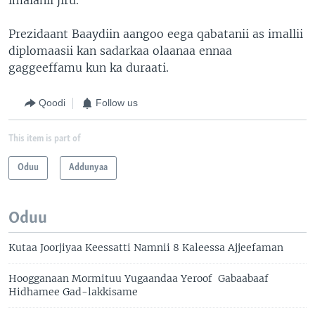
Prezidaant Baaydiin aangoo eega qabatanii as imallii
diplomaasii kan sadarkaa olaanaa ennaa
gaggeeffamu kun ka duraati.
Qoodi
Follow us
This item is part of
Oduu
Addunyaa
Oduu
Kutaa Joorjiyaa Keessatti Namnii 8 Kaleessa Ajjeefaman
Hoogganaan Mormituu Yugaandaa Yeroof Gabaabaaf
Hidhamee Gad-lakkisame