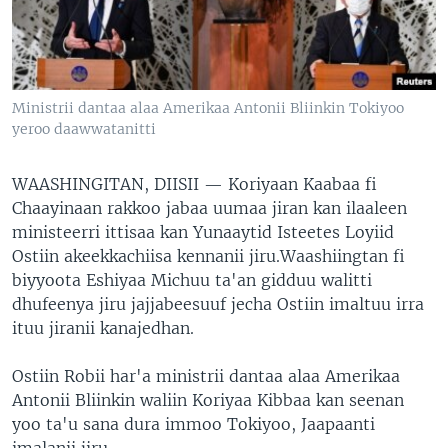
Ministrii dantaa alaa Amerikaa Antonii Bliinkin Tokiyoo
yeroo daawwatanitti
WAASHINGITAN, DIISII —
Koriyaan Kaabaa fi
Chaayinaan rakkoo jabaa uumaa jiran kan ilaaleen
ministeerri ittisaa kan Yunaaytid Isteetes Loyiid
Ostiin akeekkachiisa kennanii jiru.Waashiingtan fi
biyyoota Eshiyaa Michuu ta'an gidduu walitti
dhufeenya jiru jajjabeesuuf jecha Ostiin imaltuu irra
ituu jiranii kanajedhan.
Ostiin Robii har'a ministrii dantaa alaa Amerikaa
Antonii Bliinkin waliin Koriyaa Kibbaa kan seenan
yoo ta'u sana dura immoo Tokiyoo, Jaapaanti
imalanii jiru.