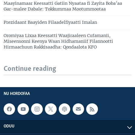
Maayinamaar Keessatti Gatiin Nyaataa fi Zayita Boba’aa
Gar-malee Dabale: Tokkummaa Mootummootaa
Prezidaant Baayiden Filaadelfiyaatti Imalan
Oromiyaa Lixaa Keessatti Waajiraaleen Cufamanii,
Miseensonni Keenya Waan Hidhamaniif Filannootti
Hirmaachuun Rakkisaadha: Qondaalota KFO
Continue reading
NU HORDOFAA
ODUU