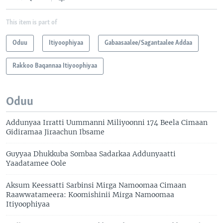
This item is part of
Oduu
Itiyoophiyaa
Gabaasaalee/Sagantaalee Addaa
Rakkoo Baqannaa Itiyoophiyaa
Oduu
Addunyaa Irratti Uummanni Miliyoonni 174 Beela Cimaan
Gidiramaa Jiraachun Ibsame
Guyyaa Dhukkuba Sombaa Sadarkaa Addunyaatti
Yaadatamee Oole
Aksum Keessatti Sarbinsi Mirga Namoomaa Cimaan
Raawwatameera: Koomishinii Mirga Namoomaa
Itiyoophiyaa