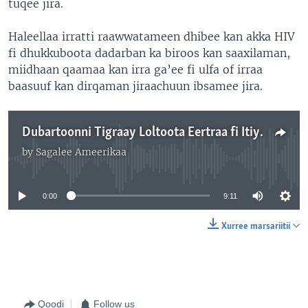
tuqee jira.
Haleellaa irratti raawwatameen dhibee kan akka HIV
fi dhukkuboota dadarban ka biroos kan saaxilaman,
miidhaan qaamaa kan irra ga’ee fi ulfa of irraa
baasuuf kan dirqaman jiraachuun ibsamee jira.
Dubartoonni Tigraay Loltoota Eertraa fi Itiyoopiyaan Humnaan Gudeedamuu Dubbatu
by
Sagalee Ameerikaa
No media source currently available
0:00
9:11
Xurree marsariitii
Qoodi
Follow us