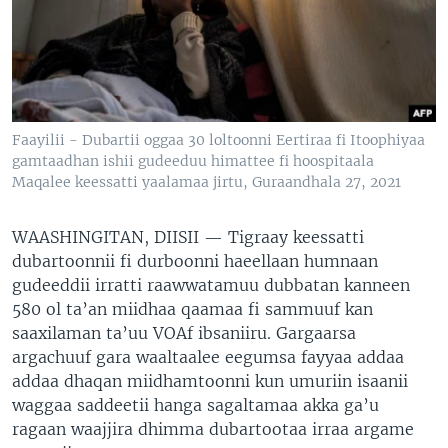
Faayilii - Dubartii oggaa 30 loltoonni Eertiraa fi Itoophiyaa
gamtaadhan ishii gudeeduu himattee fi hoospitaala
Maqalee keessatti yaalamaa jirtu, Guraandhala 27, 2021
WAASHINGITAN, DIISII —
Tigraay keessatti
dubartoonnii fi durboonni haeellaan humnaan
gudeeddii irratti raawwatamuu dubbatan kanneen
580 ol ta’an miidhaa qaamaa fi sammuuf kan
saaxilaman ta’uu VOAf ibsaniiru. Gargaarsa
argachuuf gara waaltaalee eegumsa fayyaa addaa
addaa dhaqan miidhamtoonni kun umuriin isaanii
waggaa saddeetii hanga sagaltamaa akka ga’u
ragaan waajjira dhimma dubartootaa irraa argame