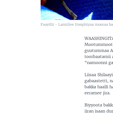
Faayilii - Lamiilee Itoophiyaa mooraa b
WAASHINGITA
Mootummootaa
guutummaa Add
toorbaatamii 
“namoonni gar
Liisaa Shilaa
gabaastetti, 
bakka haalli 
eeramee jira.
Biyyoota bakk
jiran isaan d