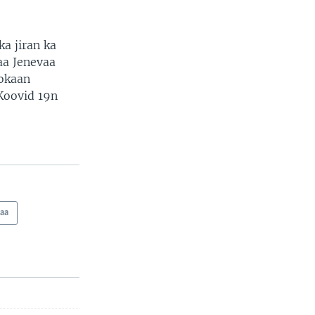
a jiran ka
aa Jenevaa
yokaan
Koovid 19n
aa