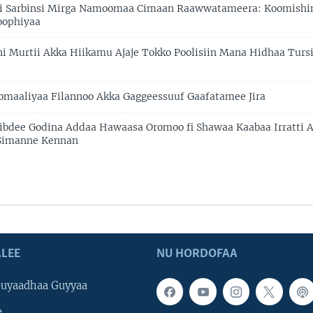
i Sarbinsi Mirga Namoomaa Cimaan Raawwatameera: Koomishin
oophiyaa
 Murtii Akka Hiikamu Ajaje Tokko Poolisiin Mana Hidhaa Turs
aaliyaa Filannoo Akka Gaggeessuuf Gaafatamee Jira
bdee Godina Addaa Hawaasa Oromoo fi Shawaa Kaabaa Irratti 
 Simanne Kennan
LEE
NU HORDOFAA
uyaadhaa Guyyaa
e