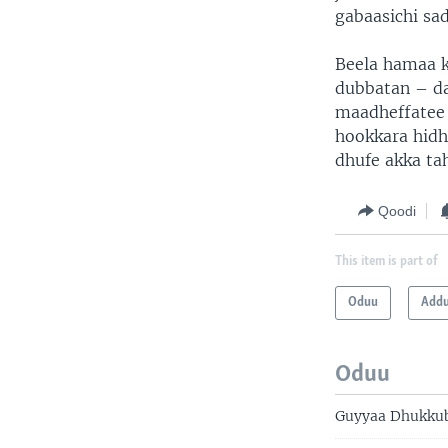
gabaasichi sa
Beela hamaa k
dubbatan – da
maadheffatee 
hookkara hidh
dhufe akka ta
Qoodi
This item is part of
Oduu
Add
Oduu
Guyyaa Dhukkub