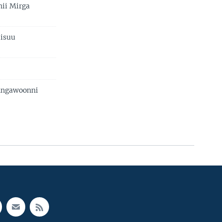
ii Mirga
iisuu
Angawoonni