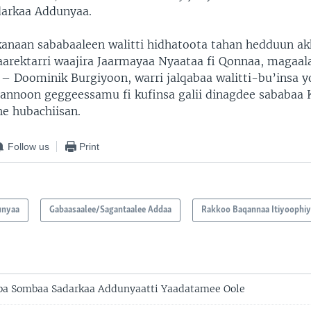
darkaa Addunyaa.
anaan sababaaleen walitti hidhatoota tahan hedduun akk
arektarri waajira Jaarmayaa Nyaataa fi Qonnaa, magaal
– Doominik Burgiyoon, warri jalqabaa walitti-bu’insa 
annoon geggeessamu fi kufinsa galii dinagdee sababaa 
he hubachiisan.
Follow us
Print
unyaa
Gabaasaalee/Sagantaalee Addaa
Rakkoo Baqannaa Itiyoophiy
a Sombaa Sadarkaa Addunyaatti Yaadatamee Oole