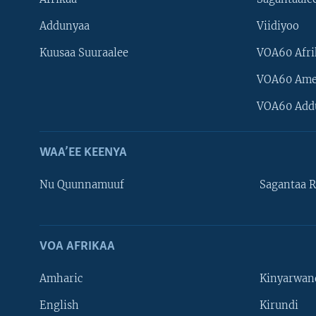
Addunyaa
Viidiyoo
Kuusaa Suuraalee
VOA60 Afri
VOA60 Ame
VOA60 Add
WAA’EE KEENYA
Nu Quunnamuuf
Sagantaa R
VOA AFRIKAA
Learning English
Amharic
Kinyarwan
NU HORDOFAA
English
Kirundi