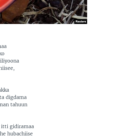
maa
ko
iliyoona
iisee,
akka
ota digdama
aman tahuun
itti gidiramaa
ahe hubachiise