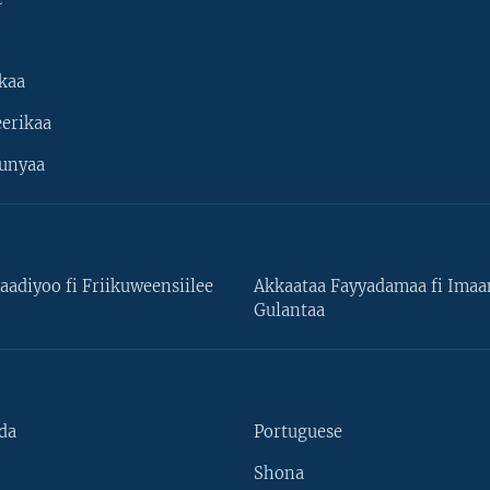
kaa
erikaa
unyaa
aadiyoo fi Friikuweensiilee
Akkaataa Fayyadamaa fi Ima
Gulantaa
da
Portuguese
Shona