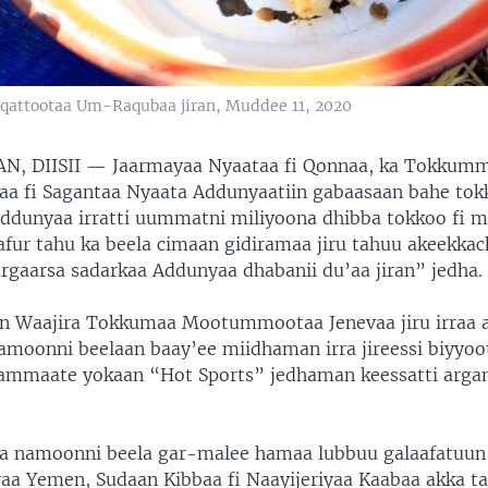
aqattootaa Um-Raqubaa jiran, Muddee 11, 2020
N, DIISII —
Jaarmayaa Nyaataa fi Qonnaa, ka Tokkum
 fi Sagantaa Nyaata Addunyaatiin gabaasaan bahe tok
unyaa irratti uummatni miliyoona dhibba tokkoo fi m
afur tahu ka beela cimaan gidiramaa jiru tahuu akeekkach
gaarsa sadarkaa Addunyaa dhabanii du’aa jiran” jedha.
yin Waajira Tokkumaa Mootummootaa Jenevaa jiru irraa 
namoonni beelaan baay’ee miidhaman irra jireessi biyyo
hammaate yokaan “Hot Sports” jedhaman keessatti arg
a namoonni beela gar-malee hamaa lubbuu galaafatuun 
uraa Yemen, Sudaan Kibbaa fi Naayijeriyaa Kaabaa akka t