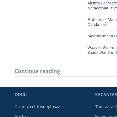
Aksum Keessatt
Namoomaa Itiy
Hidhamaa Manni
Danda’aa?
Mootummaan Som
Waayee Wal-dhi
Yaada Wal Hin
Continue reading
ODUU
SAGANTAA
Oromiyaa I Itiyoophiyaa
Tamsaasa G
Afrikaa
Sagantaale