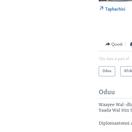
Taphachisi
Qoodi
This item is part of
Oduu
Afri
Oduu
Waayee Wal-dhi
Yaada Wal Hin
Diplomaatonni 