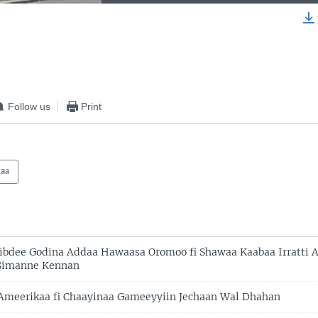
EMBED
Follow us
Print
kaa
bdee Godina Addaa Hawaasa Oromoo fi Shawaa Kaabaa Irratti 
 Simanne Kennan
Ameerikaa fi Chaayinaa Gameeyyiin Jechaan Wal Dhahan