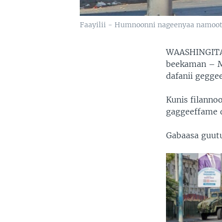
Faayilii - Humnoonni nageenyaa namoota
WAASHINGITA
beekaman – M
dafanii geggee
Kunis filanno
gaggeeffame d
Gabaasa guut