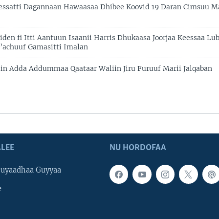
eessatti Dagannaan Hawaasaa Dhibee Koovid 19 Daran Cimsuu Ma
iden fi Itti Aantuun Isaanii Harris Dhukaasa Joorjaa Keessaa Lu
i’achuuf Gamasitti Imalan
iin Adda Addummaa Qaataar Waliin Jiru Furuuf Marii Jalqaban
LEE
NU HORDOFAA
uyaadhaa Guyyaa
e