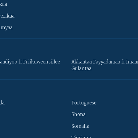
kaa
erikaa
unyaa
aadiyoo fi Friikuweensiilee
Akkaataa Fayyadamaa fi Ima
Gulantaa
da
Portuguese
Shona
Somalia