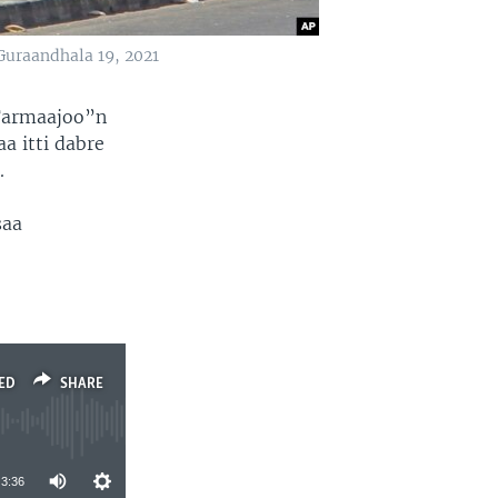
Guraandhala 19, 2021
Farmaajoo”n
 itti dabre
.
saa
ED
SHARE
3:36