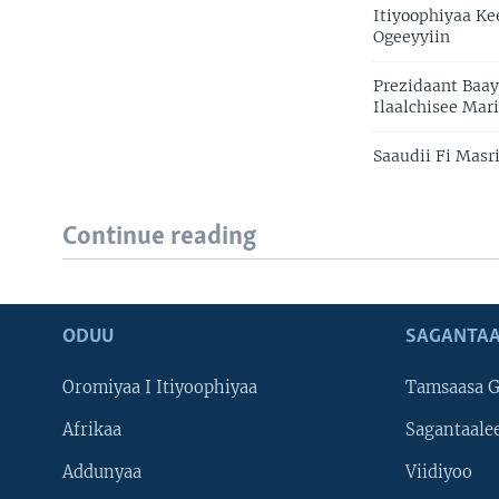
Itiyoophiyaa K
Ogeeyyiin
Prezidaant Baay
Ilaalchisee Mar
Saaudii Fi Masr
Continue reading
ODUU
SAGANTAA
Oromiyaa I Itiyoophiyaa
Tamsaasa G
Afrikaa
Sagantaale
Addunyaa
Viidiyoo