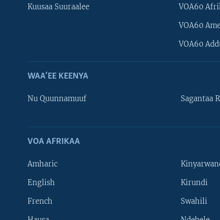
Kuusaa Suuraalee
VOA60 Afri
VOA60 Ame
VOA60 Add
WAA’EE KEENYA
Nu Quunnamuuf
Sagantaa R
VOA AFRIKAA
Learning English
Amharic
Kinyarwan
NU HORDOFAA
English
Kirundi
French
Swahili