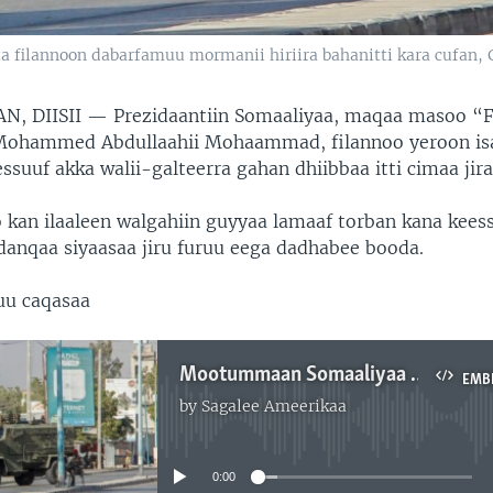
 filannoon dabarfamuu mormanii hiriira bahanitti kara cufan, 
N, DIISII —
Prezidaantiin Somaaliyaa, maqaa masoo “
ohammed Abdullaahii Mohaammad, filannoo yeroon isaa
ssuuf akka walii-galteerra gahan dhiibbaa itti cimaa jira
o kan ilaaleen walgahiin guyyaa lamaaf torban kana kees
anqaa siyaasaa jiru furuu eega dadhabee booda.
uu caqasaa
Mootummaan Somaaliyaa Filannoo Akka Gaggeessuuf Gaafatamee Jira
EMB
by
Sagalee Ameerikaa
No media source currently available
0:00