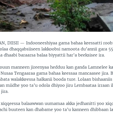
N, DIISII —
Indooneeshiyaa gama bahaa keessatti roob
lolaa dhaqqabsiiseen lakkoobsi namoota du’annii gara 55t
 dhaabi baraarsa balaa biyyattii har’a beeksisee ira.
qouun manneen jireenyaa hedduu kan ganda Lamnelee ka
 Nusaa Tengaaraa gama bahaa keessaa mancaasee jira. B
ata walakkeessa halkanii booda ture. Lolaan bishaaniis
an miidhe yoo ta’u odola dhiyoo jiru Lembaataa irraan i
jira.
xiqqeessa balaawwan uumamaa akka jedhanitti yoo xiq
achi buuteen kan dhabame yoo ta’u kanneen dhibbaan l