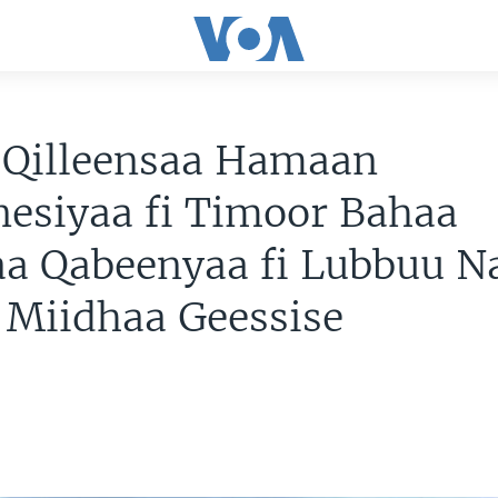
i Qilleensaa Hamaan
esiyaa fi Timoor Bahaa
aa Qabeenyaa fi Lubbuu 
 Miidhaa Geessise