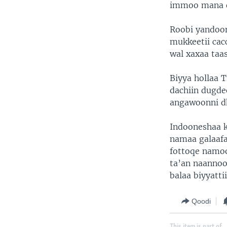
immoo mana of
Roobi yandoon
mukkeetii cac
wal xaxaa taas
Biyya hollaa 
dachiin dugde
angawoonni dha
Indooneshaa k
namaa galaafa
fottoqe namoo
ta’an naannoo 
balaa biyyattii
Qoodi
This item is part of