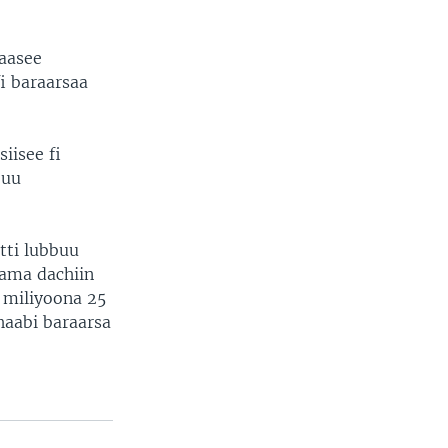
caasee
i baraarsaa
iisee fi
’uu
tti lubbuu
lama dachiin
 miliyoona 25
dhaabi baraarsa