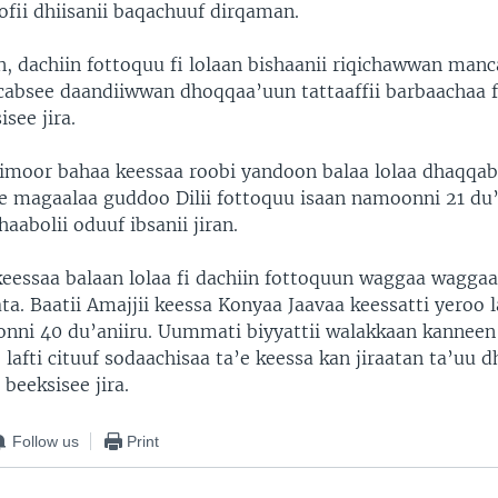
ii dhiisanii baqachuuf dirqaman.
, dachiin fottoquu fi lolaan bishaanii riqichawwan man
cabsee daandiiwwan dhoqqaa’uun tattaaffii barbaachaa f
isee jira.
Timoor bahaa keessaa roobi yandoon balaa lolaa dhaqqabs
e magaalaa guddoo Dilii fottoquu isaan namoonni 21 du
abolii oduuf ibsanii jiran.
eessaa balaan lolaa fi dachiin fottoquun waggaa waggaa
ta. Baatii Amajjii keessa Konyaa Jaavaa keessatti yeroo 
nni 40 du’aniiru. Uummati biyyattii walakkaan kanneen
lafti cituuf sodaachisaa ta’e keessa kan jiraatan ta’uu 
 beeksisee jira.
Follow us
Print