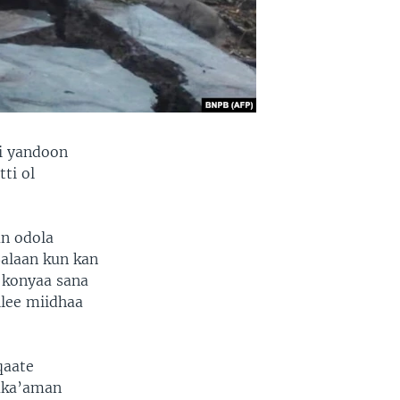
i yandoon
ti ol
n odola
alaan kun kan
 konyaa sana
llee miidhaa
qaate
aka’aman