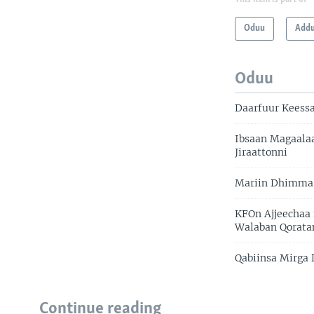
Oduu
Add
Oduu
Daarfuur Keessa
Ibsaan Magaala
Jiraattonni
Mariin Dhimma 
KFOn Ajjeechaa
Walaban Qorat
Qabiinsa Mirga 
Continue reading