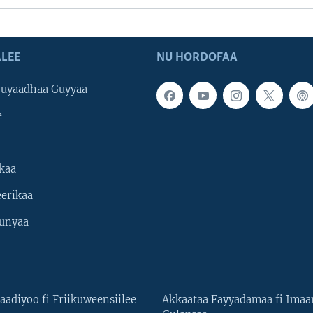
LEE
NU HORDOFAA
uyaadhaa Guyyaa
e
kaa
erikaa
unyaa
aadiyoo fi Friikuweensiilee
Akkaataa Fayyadamaa fi Ima