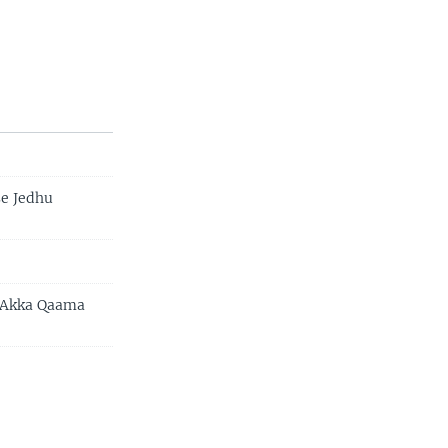
se Jedhu
n Akka Qaama