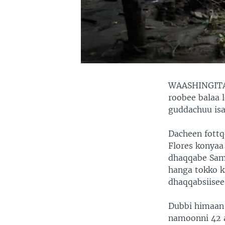
WAASHINGITA
roobee balaa 
guddachuu isaa
Dacheen fott
Flores konyaa
dhaqqabe Samb
hanga tokko k
dhaqqabsiisee 
Dubbi himaan 
namoonni 42 