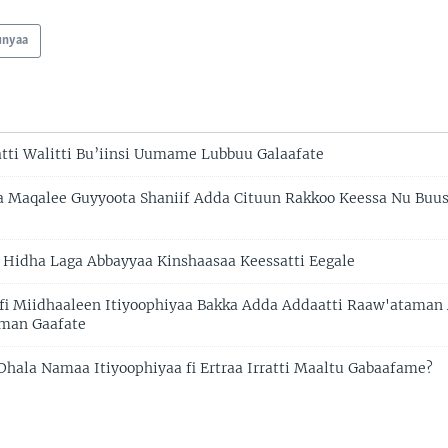
unyaa
tti Walitti Bu’iinsi Uumame Lubbuu Galaafate
a Maqalee Guyyoota Shaniif Adda Cituun Rakkoo Keessa Nu Buu
Hidha Laga Abbayyaa Kinshaasaa Keessatti Eegale
 fi Miidhaaleen Itiyoophiyaa Bakka Adda Addaatti Raaw'atama
aman Gaafate
Dhala Namaa Itiyoophiyaa fi Ertraa Irratti Maaltu Gabaafame?