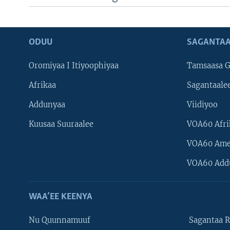
ODUU
SAGANTAA
Oromiyaa I Itiyoophiyaa
Tamsaasa G
Afrikaa
Sagantaale
Addunyaa
Viidiyoo
Kuusaa Suuraalee
VOA60 Afri
VOA60 Ame
VOA60 Add
WAA’EE KEENYA
Nu Quunnamuuf
Sagantaa R