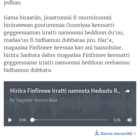
jedhan.
Gama biraatiin, jiraattonnii fi mormitoonni
hiriirawwan guutummaa Oromiyaa keessatti
geggeessaman irratti namoonni hedduun du’uu,
madaa’uu fi hidhamuu dubbataa jiru. Har’a,
magaalaa Finfinnee keessaa kan ani haasofsiise,
hiriira Sanbata dabre magaalaa Finfinnee keessatti
geggeessame irratti namoonni hedduun reebamuu
hidhamuu dubbatu.
Hiriira Finfinnee Irratti namoota Heduutu Reebame Jedhu Jiraattonni
by
Sagalee Ameerikaa
No media source currently available
0:00
5:35
Xurree marsariitii