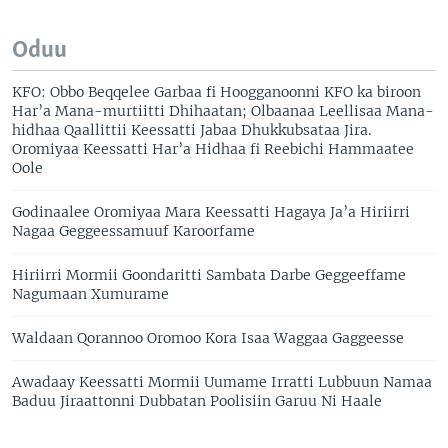
Oduu
KFO: Obbo Beqqelee Garbaa fi Hoogganoonni KFO ka biroon
Har’a Mana-murtiitti Dhihaatan; Olbaanaa Leellisaa Mana-
hidhaa Qaallittii Keessatti Jabaa Dhukkubsataa Jira.
Oromiyaa Keessatti Har’a Hidhaa fi Reebichi Hammaatee
Oole
Godinaalee Oromiyaa Mara Keessatti Hagaya Ja’a Hiriirri
Nagaa Geggeessamuuf Karoorfame
Hiriirri Mormii Goondaritti Sambata Darbe Geggeeffame
Nagumaan Xumurame
Waldaan Qorannoo Oromoo Kora Isaa Waggaa Gaggeesse
Awadaay Keessatti Mormii Uumame Irratti Lubbuun Namaa
Baduu Jiraattonni Dubbatan Poolisiin Garuu Ni Haale