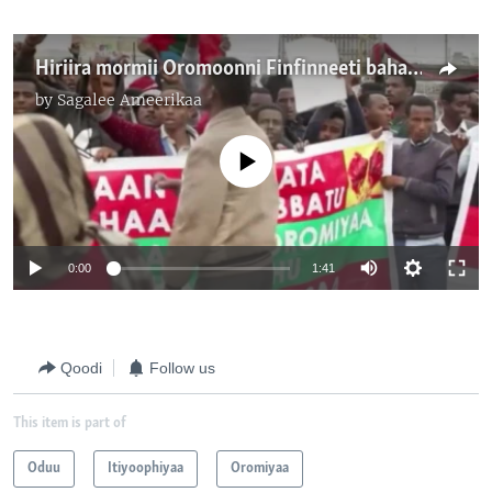
Hiriira mormii Oromoonni Finfinneeti bahan, Hagayya 6, 2016
by
Sagalee Ameerikaa
No media source currently available
0:00
1:41
Qoodi
Follow us
This item is part of
Oduu
Itiyoophiyaa
Oromiyaa