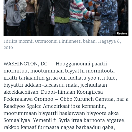
Hiriira mormii Oromoonni Finfinneeti bahan, Hagayya 6,
2016
WASHINGTON, DC —
Hoogganoonni paartii
mormituu, mootummaan biyyattii mormitoota
irratti tarkaanfiin gitaa olii fudhatu yoo itti fufe,
biyyattii addaan-facaasuu mala, jechuuhaan
akeekkachiisan. Dubbi-himaan Koongiresa
Federaalawa Oromoo – Obbo Xuruneh Gamtaa, har’a
Raadiyoo Sgalee Ameeirkaaf ibsa kennaniin,
mootummaan biyyattii haalawwan biyyoota akka
Somaaliyaa, Yemenii fi Syria irraa barnoota argatee,
rakkoo kanaaf furmaata nagaa barbaaduu qaba,