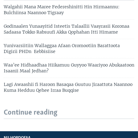
Walgahii Mana Maree Federeshinitti Hin Hirmaannu:
Bulchiinsa Naannoo Tigraay
Godinaalen Yunaayitid Isteetis Talaallii Vaayrasii Koronaa
Sadaasa Tokko Rabsuufi Akka Qophahan Itti Himame
Yunivarsiitiin Wallaggaa Afaan Oromootiin Barattoota
Digirii PHDn Eebbisiise
Waa’ee Hidhaadhaa Hiikamuu Guyyoo Waariyoo Abukaatoon
Isaanii Maal Jedhan?
Lagi Awaashii fi Haroon Basaqaa Guutuu Jiraattota Naannoo
Kuma Hedduu Qehee Irraa Buqqise
Continue reading