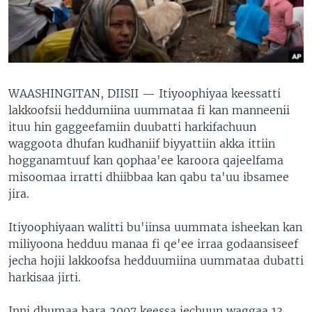
WAASHINGITAN, DIISII —
Itiyoophiyaa keessatti
lakkoofsii heddumiina uummataa fi kan manneenii
ituu hin gaggeefamiin duubatti harkifachuun
waggoota dhufan kudhaniif biyyattiin akka ittiin
hogganamtuuf kan qophaa'ee karoora qajeelfama
misoomaa irratti dhiibbaa kan qabu ta'uu ibsamee
jira.
Itiyoophiyaan walitti bu'iinsa uummata isheekan kan
miliyoona hedduu manaa fi qe'ee irraa godaansiseef
jecha hojii lakkoofsa hedduumiina uummataa dubatti
harkisaa jirti.
Inni dhumaa bara 2007 keessa jechuun waggaa 13