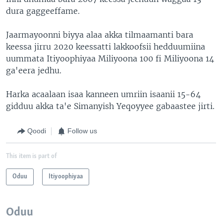
dura gaggeeffame.
Jaarmayoonni biyya alaa akka tilmaamanti bara
keessa jirru 2020 keessatti lakkoofsii hedduumiina
uummata Itiyoophiyaa Miliyoona 100 fi Miliyoona 14
ga'eera jedhu.
Harka acaalaan isaa kanneen umriin isaanii 15-64
gidduu akka ta'e Simanyish Yeqoyyee gabaastee jirti.
Qoodi
Follow us
This item is part of
Oduu
Itiyoophiyaa
Oduu