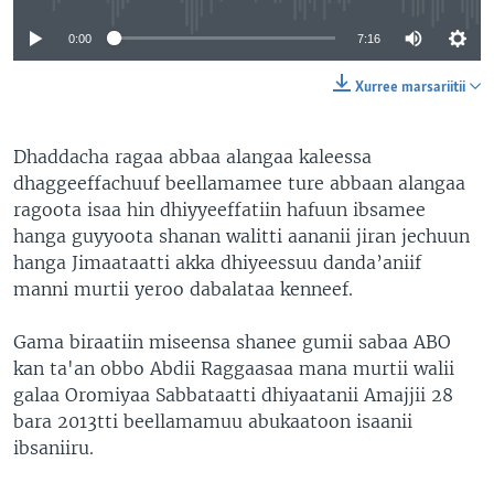
0:00
7:16
Xurree marsariitii
Dhaddacha ragaa abbaa alangaa kaleessa
dhaggeeffachuuf beellamamee ture abbaan alangaa
ragoota isaa hin dhiyyeeffatiin hafuun ibsamee
hanga guyyoota shanan walitti aananii jiran jechuun
hanga Jimaataatti akka dhiyeessuu danda’aniif
manni murtii yeroo dabalataa kenneef.
Gama biraatiin miseensa shanee gumii sabaa ABO
kan ta'an obbo Abdii Raggaasaa mana murtii walii
galaa Oromiyaa Sabbataatti dhiyaatanii Amajjii 28
bara 2013tti beellamamuu abukaatoon isaanii
ibsaniiru.