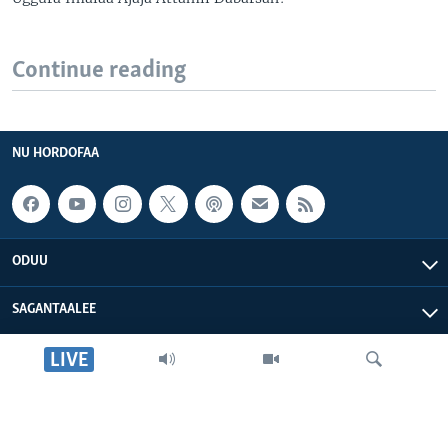
Continue reading
NU HORDOFAA
ODUU
SAGANTAALEE
LIVE
WAA’EE KEENYA
VOA AFRIKAA