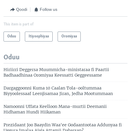
Qoodi
Follow us
This item is part of
Oduu
Itiyoophiyaa
Oromiyaa
Oduu
Hiriirri Deggersa Muummicha-ministaraa fi Paartii
Badhaadhinaa Oromiyaa Keessatti Geggeessame
Dargaggoonni Kuma 10 Caalan Tola-ooltummaa
Biyyoolessaaf Leenjisamaa Jiran, Jedha Mootummaan
Namoonni Uffata Keelloon Mana-murtii Deemanii
Hidhaman Hundi Hiikaman
Prezidaant Joo Baaydin Waa'ee Godaantootaa Addunyaa fi
Uggura Imalaa Ajaja Attamii Dabarsan?