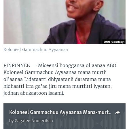
Koloneel Gammachuu Ayyaanaa
FINFINNEE —
Miseensi hooggansa ol’aanaa ABO
Koloneel Gammachuu Ayyaanaa mana murtii
ol’aanaa Lidataatti dhiyaatanii dararama mana
hidhaatti irra ga’aa jiru mana murtiitti iyyatan,
jedhan abukaatoon isaanii.
Koloneel Gammachuu Ayyaanaa Mana-murtii Lidataatti, Obbo Abdii Raggaasaa Mana-murtii Sabbataatti Dhihaatan
by
Sagalee Ameerikaa
No media source currently available