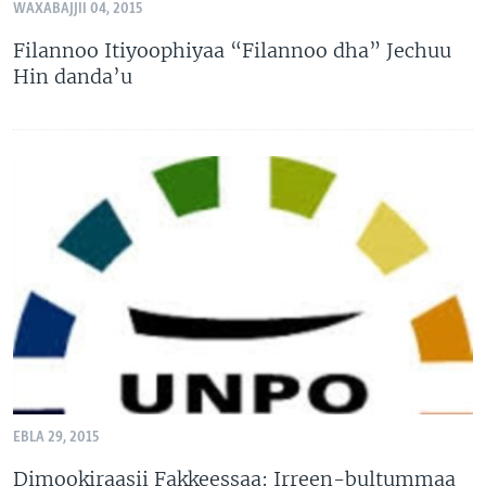
WAXABAJJII 04, 2015
Filannoo Itiyoophiyaa “Filannoo dha” Jechuu
Hin danda’u
EBLA 29, 2015
Dimookiraasii Fakkeessaa: Irreen-bultummaa