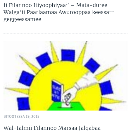
fi Filannoo Itiyoophiyaa” – Mata-duree
Walga’ii Paarlaamaa Awurooppaa keessatti
geggeessamee
BITOOTESSA 19, 2015
Wal-falmii Filannoo Marsaa Jalqabaa