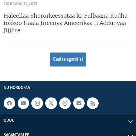
FULBAANA 11, 2013
Haleellaa Shororkeessotaa ka Fulbaana Kudha-
tokkoo Haala Jireenya Ameerikaa fi Addunyaa
Jijjiire
Caalaa agarsiisi
NU HORDOFAA
ODUU
SAGANTAALEE